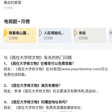
重启的爱情
代言人，并因行侠
重启的爱情
仗义的
已完结
罗正
赵尧珂
每天 12点更1迷雾
•
电视剧
月榜
重重的夫妻关系，
暗藏玄机的罪案现
晓看南山暮看云
人民领袖毛泽东
坐标
1
2
3
4
场，枕边人究竟是
已完结
已完结
已完结
真命天子还是连环
凶手？
与《我在大学修文物》有关的热门问题
1、《我在大学修文物》在哪里可以免费观看？
网友：《我在大学修文物》在98影院(www.playrelumine.com)可以
免费在线观看。
2、《我在大学修文物》演员有哪些？
网友：参演《我在大学修文物》的主要演员有赖伟明,周益如 。
3、《我在大学修文物》的播放地址有吗？
网友：《我在大学修文物》免费高清播放播放地址：