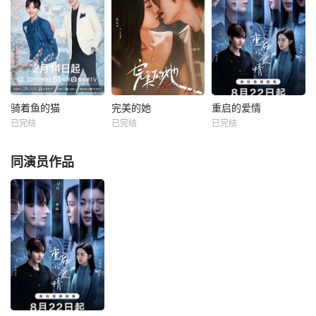
年我们不知所云但
乐爱情轻喜剧，以
物的毒舌男主，与
无限美好的青春的
音乐剧团为切入
性格内向、立志成
故事。 &amp;nbs
点，将一对性格迥
为文物修复师的女
p; &amp;nbsp; &a
异的青年男女联系
主，两人携手继承
mp;nbsp; &amp;nb
到一起，讲述了以
中华传统文化，发
sp; &amp;nbsp; &a
宁瑾、金禧为首的
扬陶瓷维修技艺的
mp;nbsp; &amp;nb
音乐剧从业者，积
温情疗愈故事。
sp; &amp;nbsp; &a
极通过音乐剧传承
骑着鱼的猫
完美的她
重启的爱情
骑着鱼的猫
完美的她
重启的爱情
mp;nbsp; &amp;nb
中华优秀传统文
已完结
已完结
已完结
吕小雨
罗正
罗正
徐艺洋
罗正
赵尧珂
sp; &amp;n
化，并在其中收获
林妍柔
杜雨宸
了成长和爱情
每天 12点更1迷雾
同演员作品
施花花（吕小雨
重重的夫妻关系，
饰）作为一个出身
暗藏玄机的罪案现
乡野的野生少女，
场，枕边人究竟是
从小就身怀武艺，
真命天子还是连环
精通各种技能。她
凶手？
在独自下山历练的
过程中，承诺师傅
“九九八十一善”，
初次踏入大都市。
在这里，她误打误
撞成为了某企业的