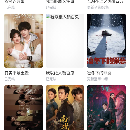
依然的喜事
我当卧底这件事
吾凰在上之凤御四方
依然的喜事
我当卧底这件事
吾凰在上之凤御四方
已完结
已完结
更新至第06集
蒋依依
黄小蕾
未知
姜贞羽
赵一博
王天辰
邓孝慈
制作公司：鑫泰影
烟火深处，岁月生
视、妙笔华章 &am
每天 更2改编自快
香。春光巷里，俯
p;nbsp; &amp;nbs
看漫画作者嗷小泽
拾皆是散落的暖
p; &amp;nbsp; &a
的独家连载漫画
意。晓西天内，托
mp;nbsp; &amp;nb
《吾凰在上》。 &a
举生死千钧的别
sp; &amp;nbsp; &a
mp;nbsp; &amp;nb
离。 希望，在“喜
mp;nbsp; &amp;nb
sp; &amp;nbsp; &a
事”的缝隙里，悄然
sp; &amp;nbsp; &a
mp;nbsp; &amp;nb
发芽、生长。
mp;nbsp; &amp;nb
sp; &amp;nbsp; &a
sp; &amp;nbsp; &a
mp;nbsp; &amp;nb
其实不是重逢
我以纸人镇百鬼
凛冬下的罪恶
其实不是重逢
我以纸人镇百鬼
凛冬下的罪恶
mp;
sp; &amp;nbsp; &a
已完结
已完结
更新至第18集
吴添豪
金子璇
苏木
苏远山
张睿
吴昊宸
mp;nbsp
黄圣依
王大奇
苏木继承了失踪父
一群怀揣各自“失
亲留下的白事馆，
每天 更2本剧讲述
意”的年轻人，在沿
本想低调扎纸维
了90年代末，怒河
海小城南安相遇相
生，却因一具流血
市刑侦支队在无普
知，他们决心各展
的新娘纸人卷入了
及监控、无DNA鉴
所长创办旅行社。
一场跨越十年的惊
定技术的支持下，
他们以当地的特色
天阴谋。这纸人身
通过摸排、勘查等