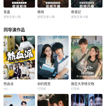
人文与美食为引，
上，竟贴着父亲消
传统刑侦手段，接
用真诚与创意打动
失前的绝命符箓。
连破获数起重案要
游客。尽管在创业
为了寻找父亲，苏
案的艰难过程。案
盲盒
南戏
夜语记
盲盒
南戏
夜语记
路上笑料百出，但
木手持家传罗盘，
件设计采用 “积案
更新至第12集
更新至第13集
更新至第16集
于雯
王艺哲
张景昀
赵奂然
李汶翰
鹤男
他们也渐渐褪去青
独闯古镇鬼婚宴，
牵现案” 模式，以
王泓鑫
李泊文
涩，逐渐打响“成功
掌扇招魂神
粗粝的90年代
每天 更2军阀混战
同导演作品
旅行
每天 更2五个相互
的民国奉城，玉佛
每天 更2出身贫寒
独立，又彼此呼应
头离奇失窃，戏班
的酿酒师叶小唯遭
的故事——用一场
主横尸戏台，将冷
遇爱人程桉、恩师
精心策划的“夏令
血少帅许又安与昆
林晚媚的双重背
营”完成复仇的受害
曲名伶荣筱楠推向
叛。她从恨意中涅
者；临终前与遗憾
不死不休的对立绝
槃重生，借私生女
和解的“无用之
境。而他们不知，
桑落的身份入住程
人”；共享同一具躯
对方正是自己苦寻
家。她步步为营，
体的人格“刮刮
多年的患难“兄
周旋在各怀心思的
乐”；病床前不离不
弟”。富商之女江春
豪门众人间，引猎
弃的“紧急联络
儿，本与许又安定
物上钩。叶小唯的
热血派
如约而至
我在大学修文物
人”；产后抑郁中自
有婚约
人生始于22岁的盛
热血派
如约而至
我在大学修文物
我摧
夏，终
HD
已完结
已完结
马尔辰
万翔
吴俊霆
赵尧珂
赖伟明
周益如
赵阵雨
宗元圆
讲述了出身于文物
这是一个关于那些
本剧是一部都市音
修复世家、恃才傲