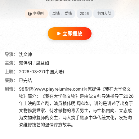
电视剧
剧情
/
爱情
2026
中国大陆
立即播放
导演：
沈文帅
主演：
赖伟明
/
周益如
上映：
2026-03-27(中国大陆)
集数：
已完结
剧情：
98影院(www.playrelumine.com)为您提供《我在大学修文
物》简介：《我在大学修文物》是由沈文帅导演指导于2026
年上映的国产剧，演员赖伟明,周益如，讲的是讲述了出身于
文物修复世家、恃才傲物的毒舌男主，与性格内向、立志成
为文物修复师的女主，两人携手继承中华传统文化，发扬陶
瓷维修技艺的温情疗愈故事。