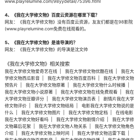
www.playrelumine.com/98yydetail/75396.html
4、《我在大学修文物》百度云资源在哪里下载？
网友：《我在大学修文物》没有百度云资源，友友们都是在98影院
(www.playrelumine.com免费在线观看的。
5、《我在大学修文物》是谁导演的？
网友：《我在大学修文物》的导演是沈文帅
《我在大学修文物》相关搜索
我在大学修文物爱奇艺在线
|
我在大学修文物优酷在线
|
我在大
学修文物西瓜影音
|
我在大学修文物百度百科
|
我在大学修文物
预告片
|
我在大学修文物原著
|
我在大学修文物什么时候播
|
我在大学修文物小说原著
|
我在大学修文物在线免费观看
|
我在
大学修文物豆瓣评分
|
我在大学修文物演员表
|
剧情片我在大学
修文物评价
|
我在大学修文物结局
|
电影我在大学修文物说的是
什么
|
我在大学修文物图片
|
我在大学修文物定档
|
在线电影
我在大学修文物好看吗
|
我在大学修文物剧情介绍
|
我在大学修
文物幕后花絮
|
我在大学修文物人物关系
|
我在大学修文物角色
介绍
|
我在大学修文物上映时间
|
我在大学修文物迅雷下载
|
我在大学修文物百度影音
|
我在大学修文物快播
|
我在大学修文