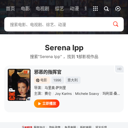
首页
电影
电视剧
综艺
全部影片
动漫
短剧
Serena Ipp
搜索"Serena Ipp" ，找到
1
部影视作品
HD
邪恶的指挥官
电影
1996
意大利
导演：
马里奥·萨列里
主演：
赛仑
/
Joy Karins
/
Michele Soavy
/
玛利亚·桑切斯
/
立即播放
服务协议
隐私政策
免责声明
版权声明
留言反馈