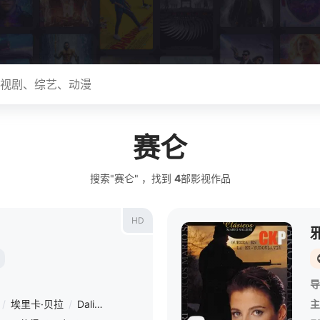
赛仑
搜索"赛仑" ，找到
4
部影视作品
HD
导
/
埃里卡·贝拉
/
Dalila
/
N&#039;J De Bahia
/
Draghixa
主