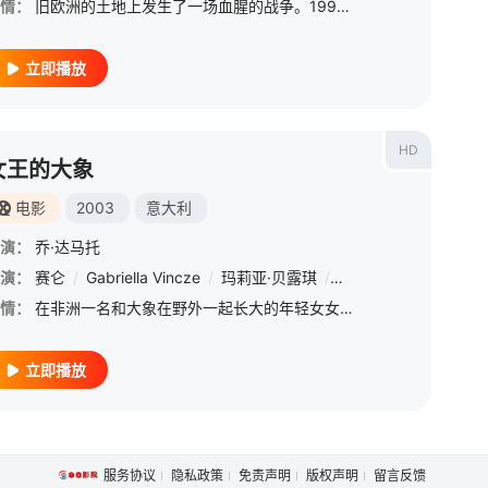
情：
旧欧洲的土地上发生了一场血腥的战争。1992年春，塞特尼奇人入侵波斯尼亚村庄和小城镇，宣布被占领并开始了一个新时代。在这一可怕的场景中，尼雷特瓦兄弟的不幸诞生了。尼雷特瓦兄弟受到一位儿时邻居朋友的迫害
立即播放
HD
女王的大象
电影
2003
意大利
演：
乔·达马托
Rey
演：
/
赛仑
Genevieve
/
Gabriella Vincze
/
大卫·佩里
/
/
玛莉亚·贝露琪
Anita Gyongy
/
/
Frank Gun
Szilvia Lauren
/
Zensa 
/
Lesl
情：
在非洲一名和大象在野外一起长大的年轻女女孩被亲戚找到，并被带回苏格兰的文明社会，在那里她难以适应新的贵族生活。
立即播放
服务协议
隐私政策
免责声明
版权声明
留言反馈