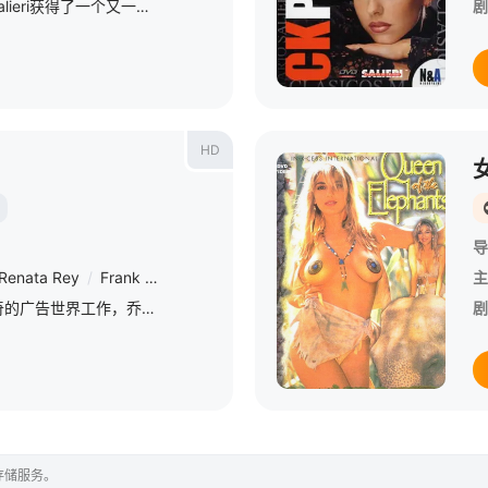
意大利铁杆大师Mario Salieri获得了一个又一个奖项。他又拍了一部创新电影！一个恶魔般的故事，有崇高的形象和离经叛道的，屈辱的情境。
剧
HD
导
Renata Rey
/
Frank Major
/
Nikki Andersson
/
Reinhard
/
Alberto 
主
卡拉在艺术博物馆和神奇的广告世界工作，乔治的吸引力让她产生了许多幻想，但很快她就确保这些幻想成真，即使在工作场所也是如此。
剧
存储服务。