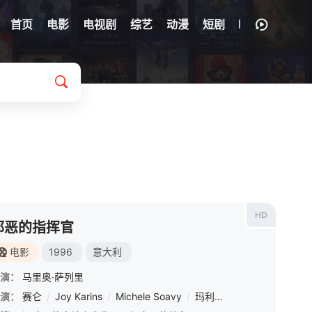
首页
电影
电视剧
综艺
动漫
短剧
HD
邪恶的指挥官
电影
1996
意大利
演：
马里奥·萨列里
演：
赛仑
/
Joy Karins
/
Michele Soavy
/
玛利亚·桑切斯
/
Tunde
/