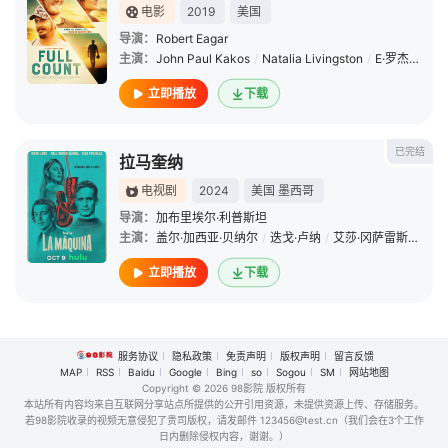
电影
2019
美国
导演：
Robert Eagar
主演：
John Paul Kakos
/
Natalia Livingston
/
E·罗杰·米切尔
立即播放
下载
已完结
拉马奎纳
电视剧
2024
美国
墨西哥
导演：
加布里埃尔·利普斯坦
主演：
盖尔·加西亚·贝纳尔
/
迭戈·卢纳
/
艾莎·冈萨雷斯
/
Juan
立即播放
下载
服务协议
隐私政策
免责声明
版权声明
留言反馈
MAP
RSS
Baidu
Google
Bing
so
Sogou
SM
网站地图
Copyright
© 2026 98影院 版权所有
本站所有内容均来自互联网分享站点所提供的公开引用资源，未提供资源上传、存储服务。
若98影院收录的视频无意侵犯了贵司版权，请发邮件 123456@test.cn（我们会在3个工作
日内删除侵权内容，谢谢。）