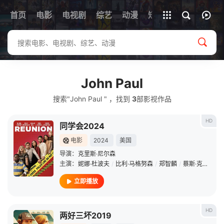
首页
电影
电视剧
综艺
全部影片
动漫
短剧
John Paul
搜索"John Paul " ，找到
3
部影视作品
HD
同学会2024
电影
2024
美国
导演：
克里斯·尼尔森
主演：
妮娜·杜波夫
/
比利·马格努森
/
郑智麟
/
蔡斯·克劳福德
立即播放
HD
两好三坏2019