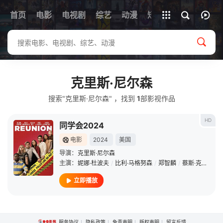
首页
电影
电视剧
综艺
全部影片
动漫
短剧
克里斯·尼尔森
搜索"克里斯·尼尔森" ，找到
1
部影视作品
HD
同学会2024
电影
2024
美国
导演：
克里斯·尼尔森
主演：
妮娜·杜波夫
/
比利·马格努森
/
郑智麟
/
蔡斯·克劳福德
立即播放
服务协议
隐私政策
免责声明
版权声明
留言反馈