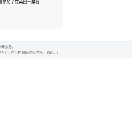
年轻的勒内·马格里特应邀参加了在英国一座奢华庄园举办的私人艺术展，他的生活从此发生了改变，而这座庄园的主人正是爱卖弄的詹姆斯勋爵。1936年，超现实主义在艺术界逐渐兴起。同行的客人包括萨尔瓦多·达利、
存储服务。
们会在3个工作日内删除侵权内容，谢谢。）