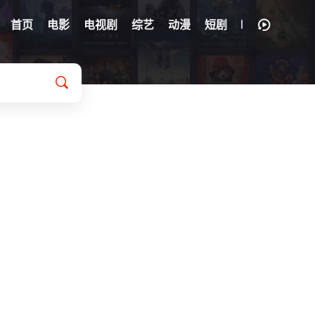
首页
电影
电视剧
综艺
动漫
短剧
than Delaney Tynan
/
Frank Bourke
/
弗劳伦斯·霍尔
/
Iñaki Mur
/