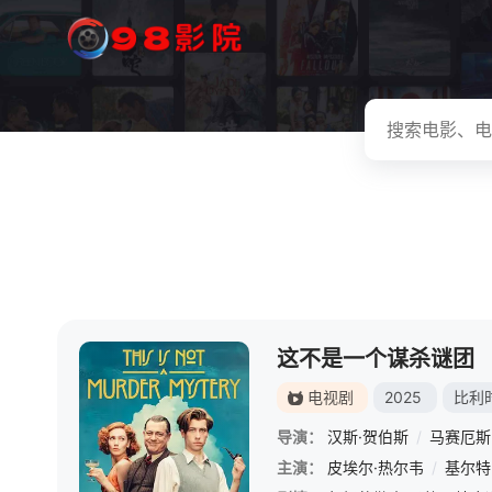
这不是一个谋杀谜团
电视剧
2025
比利
导演：
汉斯·贺伯斯
/
马赛厄斯
主演：
皮埃尔·热尔韦
/
基尔特