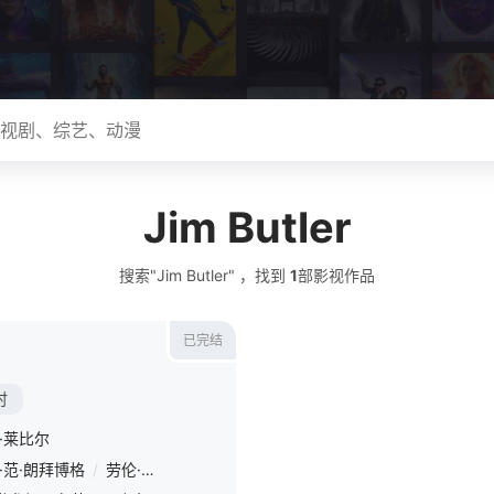
Jim Butler
搜索"Jim Butler" ，找到
1
部影视作品
已完结
时
·莱比尔
·范·朗拜博格
/
劳伦·维斯尼克
/
史蒂芬·汤普金森
/
唐娜巴妮亚
/
Jona