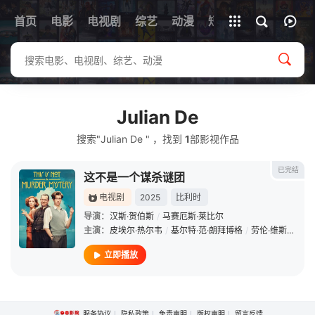
首页
电影
电视剧
综艺
全部影片
动漫
短剧
Julian De
搜索"Julian De " ，找到
1
部影视作品
已完结
这不是一个谋杀谜团
电视剧
2025
比利时
导演：
汉斯·贺伯斯
/
马赛厄斯·莱比尔
主演：
皮埃尔·热尔韦
/
基尔特·范·朗拜博格
/
劳伦·维斯尼克
/
立即播放
服务协议
隐私政策
免责声明
版权声明
留言反馈