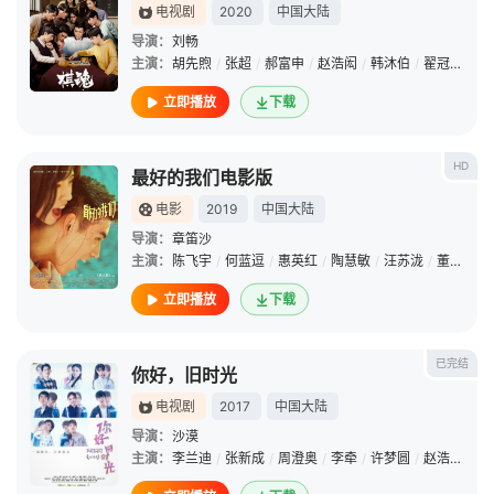
电视剧
2020
中国大陆
导演：
刘畅
主演：
胡先煦
/
张超
/
郝富申
/
赵浩闳
/
韩沐伯
/
翟冠华
/
孙
立即播放
下载
HD
最好的我们电影版
电影
2019
中国大陆
导演：
章笛沙
主演：
陈飞宇
/
何蓝逗
/
惠英红
/
陶慧敏
/
汪苏泷
/
董力
/
蒋
立即播放
下载
已完结
你好，旧时光
电视剧
2017
中国大陆
导演：
沙漠
主演：
李兰迪
/
张新成
/
周澄奥
/
李牵
/
许梦圆
/
赵浩闳
/
汤