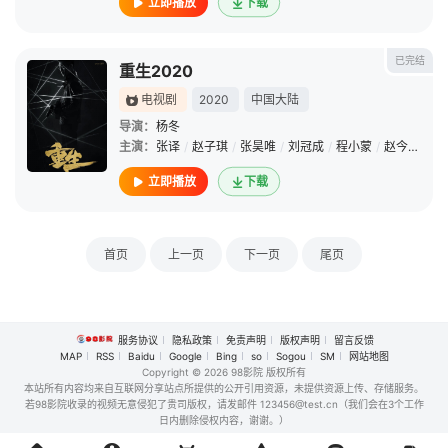
立即播放
下载
已完结
重生2020
电视剧
2020
中国大陆
导演：
杨冬
主演：
张译
/
赵子琪
/
张昊唯
/
刘冠成
/
程小蒙
/
赵今麦
/
江
立即播放
下载
首页
上一页
下一页
尾页
服务协议
隐私政策
免责声明
版权声明
留言反馈
MAP
RSS
Baidu
Google
Bing
so
Sogou
SM
网站地图
Copyright
© 2026 98影院 版权所有
本站所有内容均来自互联网分享站点所提供的公开引用资源，未提供资源上传、存储服务。
若98影院收录的视频无意侵犯了贵司版权，请发邮件 123456@test.cn（我们会在3个工作
日内删除侵权内容，谢谢。）