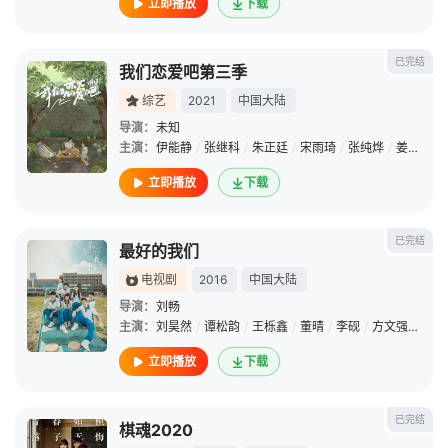
立即播放
下载
已完结
我们恋爱吧第三季
综艺
2021
中国大陆
导演：
未知
主演：
伊能静
/
张继科
/
朱正廷
/
宋雨琦
/
张纯烨
/
姜振宇
/
立即播放
下载
已完结
最好的我们
电视剧
2016
中国大陆
导演：
刘畅
主演：
刘昊然
/
谭松韵
/
王栎鑫
/
董晴
/
李砚
/
方文强
/
陈梦
立即播放
下载
已完结
棋魂2020