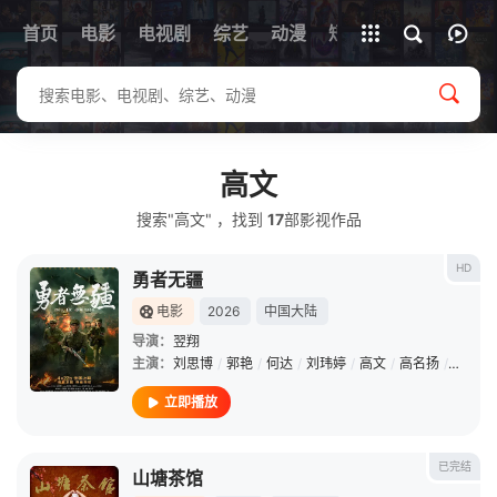
首页
电影
电视剧
综艺
全部影片
动漫
短剧
高文
搜索"高文" ，找到
17
部影视作品
HD
勇者无疆
电影
2026
中国大陆
导演：
翌翔
主演：
刘思博
/
郭艳
/
何达
/
刘玮婷
/
高文
/
高名扬
/
曹羽
/
立即播放
已完结
山塘茶馆