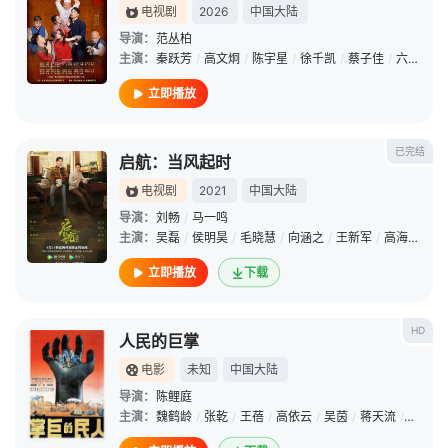
电视剧
2026
中国大陆
导演：
范丛柏
主演：
秦跃芳
/
高文炯
/
陈宇星
/
徐千凯
/
蔡子佳
/
六子
/
徐
立即播放
已完结
启航：当风起时
电视剧
2021
中国大陆
导演：
刘畅
/
马一鸣
主演：
吴磊
/
侯明昊
/
毛晓慧
/
向涵之
/
王新军
/
高海鹏
/
张
立即播放
下载
HD
人民的巨掌
电影
未知
中国大陆
导演：
陈鲤庭
主演：
魏鹤龄
/
张乾
/
王蓓
/
高依云
/
吴茵
/
蒋天流
/
傅伯棠