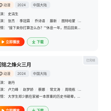
动漫
2024
中国大陆
演：
史涓生
演：
张杰
/
季冠霖
/
乔诗语
/
藤新
/
图特哈蒙
/
叶清
/
李龙滨
/
夏
情：
“接下来你打算怎么办？”“休息一年，然后回来！”全新风暴高能燃起，赛点将至，你是否依旧热血沸腾。为了冠军、为了荣耀，《全职高手3》动画正式定档，跟随叶修步伐开启全新征程。
立即播放
下载
已完结
回铭之烽火三月
动漫
2024
中国大陆
演：
谢丹
演：
/
杨佯徉
卢力峰
/
栾力胜
/
赵梦娇
/
顺子
/
蔡娜
/
郭政建
/
常文涛
/
周晓栋
/
李望松
/
郭浩然
/
情：
大学生郑少鹏在家被一本厚重的历史书砸晕，醒来后发现自己竟来到了丹朱王朝，并化身为穷秀才杨麟。在内忧外患的年代，杨麟经历了战乱，见识了民间疾苦后，凭借自己的智慧和能力在朝中博得一席之地，逐渐带领丹朱王朝
立即播放
下载