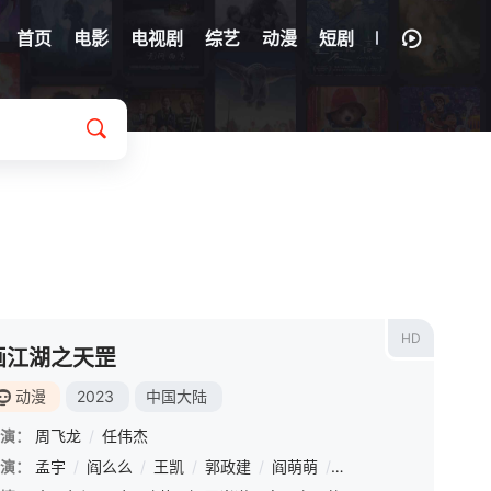
首页
电影
电视剧
综艺
动漫
短剧
HD
画江湖之天罡
动漫
2023
中国大陆
演：
周飞龙
/
任伟杰
演：
苗壮
孟宇
/
孙路路
/
阎么么
/
关帅
/
王凯
/
杨凯祺
/
郭政建
/
刘琮
/
阎萌萌
/
张予佟
/
杨默
/
张加麒
/
高枫
/
星潮
/
齐斯伽
/
胡