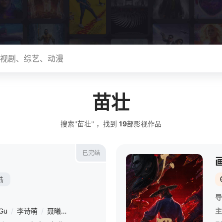
苗壮
搜索"苗壮" ，找到
19
部影视作品
已完结
陆
导
Gu
/
李诗萌
/
聂曦映
/
贺文潇
/
罗梓弦
/
金弦
/
乔诗语
/
张占坤
主
/