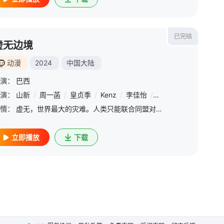
已完结
虚无边境
动漫
2024
中国大陆
演：
巴西
毅
演：
/
赵铭洲
山新
/
/
周一菡
赵述仁
/
/
皇贞季
刘思岑
/
/
Kenz
褚珺
/
李佳怡
/
苗壮
/
/
周健
/
来
情：
虚无，世界最大的灾难。人类只能联合同盟对抗来自虚无的怪物“祝福者”。大陆边境沙洲成为了抵御入侵的重要防线，却有一个名为“祝福之影“的黑暗势力欲寻找被尘封的力量。同盟领袖国度黑岛派出精锐尖兵白狼御伽，意
立即播放
下载