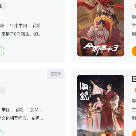
陆
导
坤
/
宝木中阳
/
苗壮
主
大一新生常胜阴差阳错，来到了0号宿舍。幻想中的美好校园生活并没有如期而至，三个万年不毕业的室友却如噩梦般降临：贪财的黑猫艾迪森、易怒的浣熊贾英雄以及古怪的刺猬阮翔，常胜就此跌入万丈深渊。四个伙伴在一起
剧
已完结
陆
导
羊仔
/
苗壮
/
余又熙
/
惠龙
/
杨天翔
/
王妮
/
邵彤
/
杨默
/
苏染
主
在北京这个现代感与传统文化相互呼应、充满着机遇与压力的城市，落座在CBD脚下一条安静的胡同里的小馆儿，就是那个让多种元素碰撞在一起酝酿发酵的汇集地。它没有醒目的招牌和豪华的装修，使人路过的时候容易忽略
剧