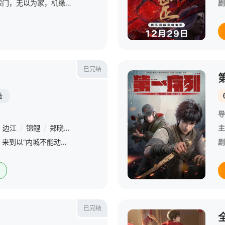
门派废徒叶辰，被赶出宗门，无以为家，机缘巧合之下偶得真火，再踏仙武之路。 &amp;nbsp; &amp;nbsp; &amp;nbsp; &amp;nbsp; &amp;nbsp; &amp;nbsp; &amp;nbsp; &amp;nbsp; &amp;nbsp;
剧
已完结
陆
导
边江
/
锦鲤
/
郑晓璞
/
白杺瓒
/
曹云图
/
张磊
/
赵毅
/
齐斯伽
/
主
兵王王胜穿越千绝地后，来到以“内城不能动手，外城不能杀人”为铁则的无忧城中。通过发展卤肉生意，成功走上逆袭。好景不长，他隐姓埋名，最终还是暴露了身份。而他“元魂晋级”的秘密被五大家觊觎，一场王胜与五大
剧
已完结