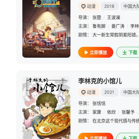
动漫
2018
中国大
导演：
张楚
/
王波澜
主演：
鲁有脚
/
姜广涛
/
李林
剧情：
立即播放
下载
李林克的小馆儿
动漫
2021
中国大
导演：
张恬恬
主演：
家康
/
依欣
/
张馨予
/
剧情：
立即播放
下载