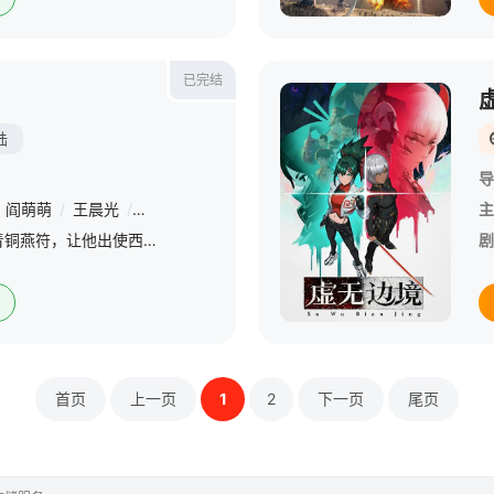
已完结
陆
导
阎萌萌
/
王晨光
/
妶耳
/
杨默
/
孟宇
/
齐斯伽
/
苏俣
/
锦鲤
/
赵
主
汉明帝授史家后裔班超青铜燕符，让他出使西域，寻找长生之法和梦中金佛。班超探寻隐匿于京城的高手，墨家传人、盗门后人，夜郎蛊师等三十六人同行。除却完成皇帝心愿，还为了寻求史家渊源以及陷害自己父亲的凶手。
剧
首页
上一页
1
2
下一页
尾页