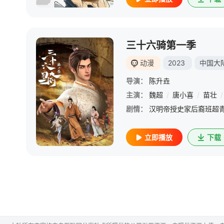
三十六骑第一季
动漫
2023
中国大
导演：
陈升垚
主演：
魏超
/
唐小喜
/
苗壮
/
剧情：
立即播放
下载