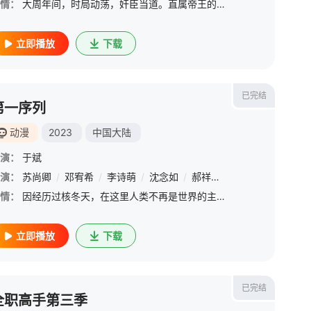
情：
大周年间，时局动荡，奸臣当道。直属帝王的秘密暗杀组织不良人一夜之间突然群龙无首，不良帅袁天罡留下一纸书信辞官而去。失去人生方向的袁天罡，在好友李淳风留下的锦囊的指引下，来到了长安安乐阁，却不曾想到此地
立即播放
下载
已完结
第一序列
动漫
2023
中国大陆
演：
于斌
演：
路熙然
苏尚卿
/
苗壮
/
/
邓宥希
阎萌萌
/
/
李诗萌
赵铭洲
/
/
沈念如
黎筱濛
/
/
郝祥海
王凯
/
/
苏俣
苗壮
/
/
董浩然
黑特
/
汤
情：
因经历过核冬天，在这里人类不再是世界的主宰，物种变异、生存资源稀缺，面对无法预测的未来和环境，危机迭出。人类为了保护自己建造了一座座壁垒，但也有很多人没有进入壁垒生活，在荒野打猎为生。主人公任小粟和弟
立即播放
下载
已完结
全职高手第三季