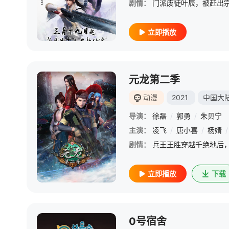
剧情：
立即播放
元龙第二季
动漫
2021
中国大
导演：
徐磊
/
郭勇
/
朱贝宁
主演：
凌飞
/
唐小喜
/
杨婧
/
剧情：
立即播放
下载
0号宿舍