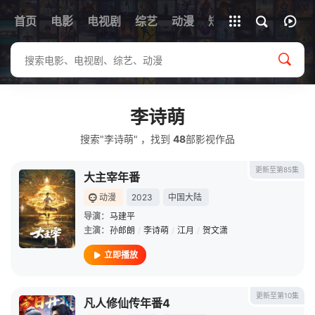
首页
电影
电视剧
综艺
全部影片
动漫
短剧
李诗萌
搜索"李诗萌" ，找到
48
部影视作品
更新至第85集
大主宰年番
动漫
2023
中国大陆
导演：
马建平
主演：
孙郎朗
/
李诗萌
/
江月
/
贺文潇
立即播放
更新至第10集
凡人修仙传年番4