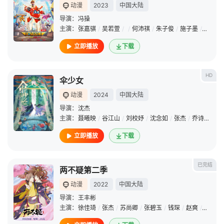
动漫
2023
中国大陆
导演：
冯操
主演：
张嘉骐
/
吴若萱
/
/
何沛祺
/
朱子俊
/
施子墨
/
程思航
立即播放
下载
HD
伞少女
动漫
2024
中国大陆
导演：
沈杰
主演：
聂曦映
/
谷江山
/
刘校妤
/
沈念如
/
张杰
/
乔诗语
/
季
立即播放
下载
已完结
两不疑第二季
动漫
2022
中国大陆
导演：
王丰彬
主演：
徐佳琦
/
张杰
/
苏尚卿
/
张碧玉
/
钱琛
/
赵爽
/
李诗萌