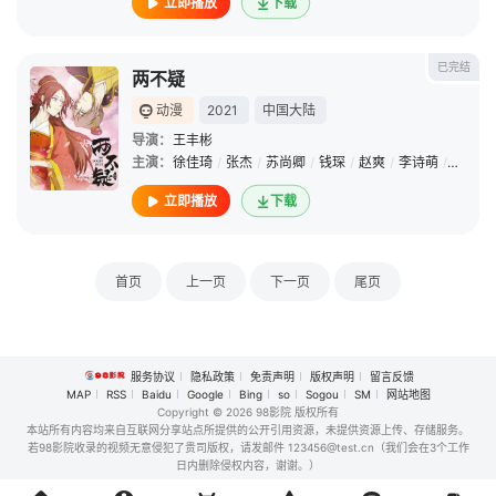
立即播放
下载
已完结
两不疑
动漫
2021
中国大陆
导演：
王丰彬
主演：
徐佳琦
/
张杰
/
苏尚卿
/
钱琛
/
赵爽
/
李诗萌
/
宝木中
立即播放
下载
首页
上一页
下一页
尾页
服务协议
隐私政策
免责声明
版权声明
留言反馈
MAP
RSS
Baidu
Google
Bing
so
Sogou
SM
网站地图
Copyright
© 2026 98影院 版权所有
本站所有内容均来自互联网分享站点所提供的公开引用资源，未提供资源上传、存储服务。
若98影院收录的视频无意侵犯了贵司版权，请发邮件 123456@test.cn（我们会在3个工作
日内删除侵权内容，谢谢。）