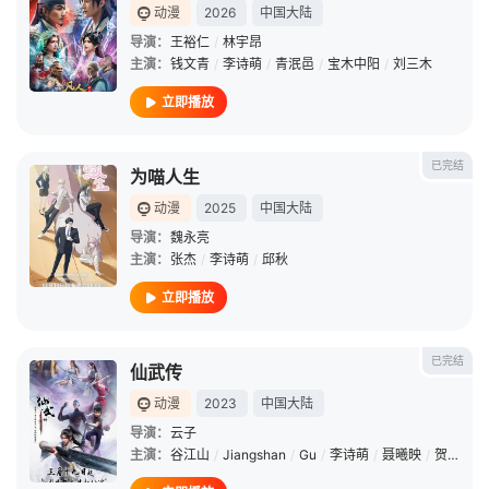
动漫
2026
中国大陆
导演：
王裕仁
/
林宇昂
主演：
钱文青
/
李诗萌
/
青泯邑
/
宝木中阳
/
刘三木
立即播放
已完结
为喵人生
动漫
2025
中国大陆
导演：
魏永亮
主演：
张杰
/
李诗萌
/
邱秋
立即播放
已完结
仙武传
动漫
2023
中国大陆
导演：
云子
主演：
谷江山
/
Jiangshan
/
Gu
/
李诗萌
/
聂曦映
/
贺文潇
/