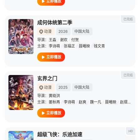
立即播放
已完结
成何体统第二季
动漫
2026
中国大陆
导演：
王淼
/
谢欢
/
付贺
主演：
李诗萌
/
张福正
/
聂曦映
/
钱文青
立即播放
已完结
玄界之门
动漫
2025
中国大陆
导演：
黄晓洪
主演：
姜秋再
/
李诗萌
/
赵爽
/
魏一凡
/
聂曦映
/
赵熠彤
/
刘
立即播放
HD
超级飞侠：乐迪加速