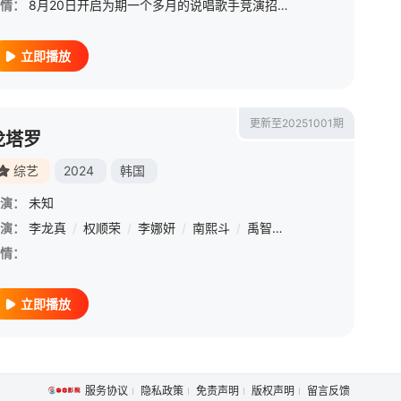
情：
8月20日开启为期一个多月的说唱歌手竞演招募。 &amp;nbsp; &amp;nbsp; &amp;nbsp; &amp;nbsp; &amp;nbsp; &amp;nbsp; &amp;nbsp; &amp;nbsp; &amp;nbsp; &amp;nbsp; &amp;nbsp;
立即播放
更新至20251001期
龙塔罗
综艺
2024
韩国
演：
未知
演：
李龙真
/
权顺荣
/
李娜妍
/
南熙斗
/
禹智皓
/
丁海寅
/
申冀楼
情：
立即播放
服务协议
隐私政策
免责声明
版权声明
留言反馈