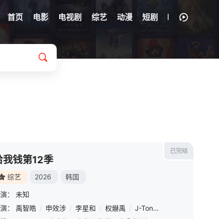
首页
电影
电视剧
综艺
动漫
短剧
已完结
给我钱第12季
综艺
2026
韩国
演：
未知
演：
/
金起范
禹智皓
/
文世允
/
申效涉
/
崔杋圭
/
李星和
/
崔然竣
/
权爀禹
/
金玟莹
/
J-Tong
/
南侑廷
/
Hukky Shibasek
/
凑崎纱夏
/