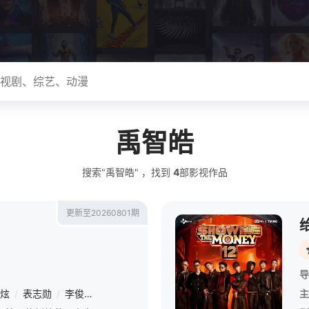
禹智皓
搜索"禹智皓" ，找到
4
部影视作品
更新至20260801期
导
炫
/
表志勋
/
李俊永
/
禹智皓
/
申东烨
/
李惠利
/
郑韩海
/
朴娜莱
主