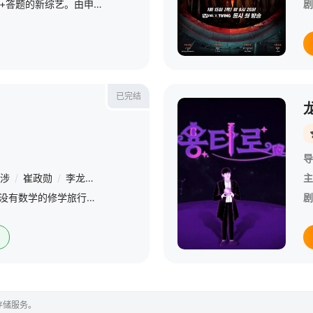
这是一档结合音乐+美食+答题的新综艺。由申东烨、SHINee Key，李惠利、朴娜莱文世允、韩海担任固定成员。节目设定是一群人在市场听歌，音乐打断后猜下一句歌词，答对获得美食。
剧
已完结
导
涉
/
崔政勋
/
李龙真
/
梁世灿
主
都京秀X智子→杨世灿《没有数学的修学旅行》2023年3月播出 &amp;nbsp; &amp;nbsp; &amp;nbsp; &amp;nbsp; &amp;nbsp; &amp;nbsp; &amp;nbsp; &amp;nbsp; &amp;nbsp; &amp;nbsp;
剧
存储服务。