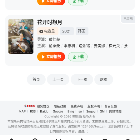
立即播放
下载
已完结
花开时想月
电视剧
2021
韩国
导演：
黄仁赫
主演：
俞承豪
/
李惠利
/
边佑锡
/
姜美娜
/
崔元英
/
张光
/
金
立即播放
下载
首页
上一页
下一页
尾页
服务协议
隐私政策
免责声明
版权声明
留言反馈
MAP
RSS
Baidu
Google
Bing
so
Sogou
SM
网站地图
Copyright
© 2026 98影院 版权所有
本站所有内容均来自互联网分享站点所提供的公开引用资源，未提供资源上传、存储服务。
若98影院收录的视频无意侵犯了贵司版权，请发邮件 123456@test.cn（我们会在3个工作
日内删除侵权内容，谢谢。）