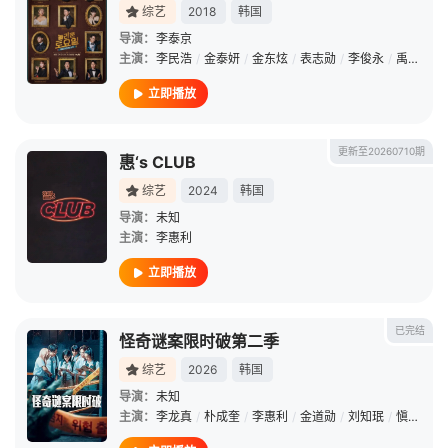
综艺
2018
韩国
导演：
李泰京
主演：
李民浩
/
金泰妍
/
金东炫
/
表志勋
/
李俊永
/
禹智皓
/
立即播放
更新至20260710期
惠‘s CLUB
综艺
2024
韩国
导演：
未知
主演：
李惠利
立即播放
已完结
怪奇谜案限时破第二季
综艺
2026
韩国
导演：
未知
主演：
李龙真
/
朴成奎
/
李惠利
/
金道勋
/
刘知珉
/
愼嘉庀