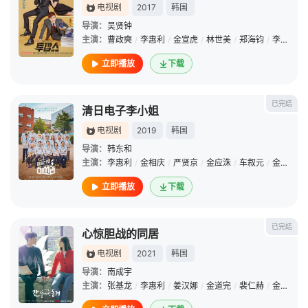
电视剧
2017
韩国
导演：
吴贤钟
主演：
曹政奭
/
李惠利
/
金宣虎
/
林世美
/
郑海钧
/
李代延
/
立即播放
下载
已完结
清日电子李小姐
电视剧
2019
韩国
导演：
韩东和
主演：
李惠利
/
金相庆
/
严贤京
/
金应洙
/
车叙元
/
金元海
/
立即播放
下载
已完结
心惊胆战的同居
电视剧
2021
韩国
导演：
南成宇
主演：
张基龙
/
李惠利
/
姜汉娜
/
金道完
/
裴仁赫
/
金度延
/