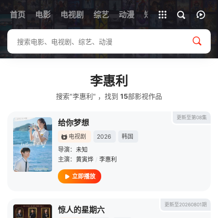
首页
电影
电视剧
综艺
全部影片
动漫
短剧
李惠利
搜索"李惠利" ，找到
15
部影视作品
更新至第08集
给你梦想
电视剧
2026
韩国
导演：
未知
主演：
黄寅烨
/
李惠利
立即播放
更新至20260801期
惊人的星期六