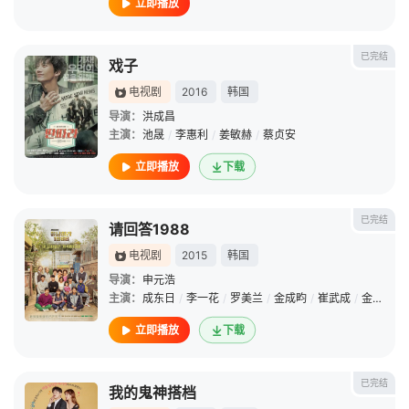
立即播放
已完结
戏子
电视剧
2016
韩国
导演：
洪成昌
主演：
池晟
/
李惠利
/
姜敏赫
/
蔡贞安
立即播放
下载
已完结
请回答1988
电视剧
2015
韩国
导演：
申元浩
主演：
成东日
/
李一花
/
罗美兰
/
金成畇
/
崔武成
/
金善映
/
立即播放
下载
已完结
我的鬼神搭档