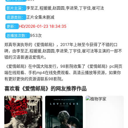
李至正,程媛媛,赵圆圆,李进荣,丁宇佳,崔可法
影片主演：
正片全集未删减
资源类别：
HD/2026-01-23 18:34:35
更新：
953次
总播放次数：
郑真导演执导的《爱情邮局》，2017年上映至今获得了不错的口
碑，由李至正,程媛媛,赵圆圆,李进荣,丁宇佳,崔可法等主演的一部不
错的汉语普通话爱情片。
《爱情邮局》在中国大陆发行，98影院收集了《爱情邮局》pc网页
端在线观看、手机mp4在线免费观看、高清云播放等资源，如果你
有更好更快的资源请联系98影院。
喜欢看《爱情邮局》的网友推荐作品