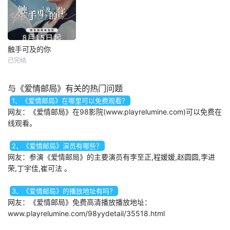
小余（程媛媛 饰）
的女子携手步入婚
姻的殿堂。唐小余
是公司里的助理，
触手可及的你
一个非常平凡的女
触手可及的你
孩，她
已完结
程雅昭
颜安
夏依丹
与《爱情邮局》有关的热门问题
1、《爱情邮局》在哪里可以免费观看？
网友：《爱情邮局》在98影院(www.playrelumine.com)可以免费在
线观看。
2、《爱情邮局》演员有哪些？
网友：参演《爱情邮局》的主要演员有李至正,程媛媛,赵圆圆,李进
荣,丁宇佳,崔可法 。
3、《爱情邮局》的播放地址有吗？
网友：《爱情邮局》免费高清播放播放地址：
www.playrelumine.com/98yydetail/35518.html