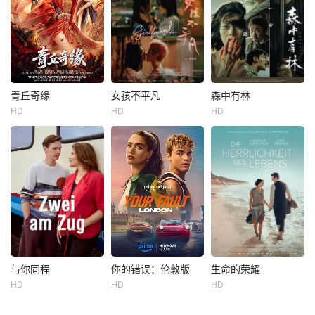
北部边境的山谷村
y在母亲去世后挣
庄里，孤独的哈萨
扎于应对亲密关
克族男孩与植物为
系，直到遇上Sony
伴，他在追寻逝去
a，激发了心中全
的时光中，逐渐隐
新的情愫，却又因
入植物世界的梦幻
自我怀疑而却步。
寓言。
Sonya对于跟女孩
青丘奇缘
女孩不平凡
森中有林
青丘奇缘
女孩不平凡
森中有林
约会感到陌生，因
HD
HD
HD
何蓝逗
辰亦儒
廖子妤
余香凝
于和伟
高圆圆
而举棋不定，她们
刘頔
邓涛
韩庚
需要学会接受自己
的感情。
本片讲述了幻术师
17岁的欣，身处去
廉加海（于和伟
九尾真人（任珅
哪都不超过三十分
饰）被吕新开（韩
饰），幻化出九个
钟的澳门。她的生
庚 饰）意外打瞎了
幻象并以此祸害人
活平凡，直到遇见
一只眼，没能赴约
间。在她们一次作
学姐菲才开始思考
错过了爱人王秀义
恶中遇到了捕快墨
自己是否可以过更
（高圆圆 饰）。这
辰（辰亦儒饰）及
多姿多彩的生活。
场意外却让他用一
拆幻师风尘子（刘
22岁时，她在台湾
只眼给女儿廉婕
頔饰），但寡不敌
就读新闻系，与女
（张天爱 饰）换来
与你同程
你的错误：伦敦版
生命的荣耀
与你同程
你的错误：伦敦版
生命的荣耀
众，险些丧命于九
友晴同居，但毕业
了一生的幸福。
HD
HD
HD
里克·奥肯
艾莎·班克斯
亨丽埃特·肯夫里乌斯
尾真人的幻象之
季的波澜让她陷入
马修·布鲁姆
萨宾·塔布瑞亚
中，恰被其中一个
困境，无法决定未
桑德拉（Sandra）