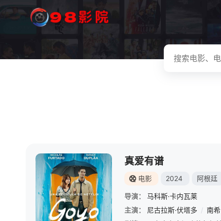
真爱有谱
电影
2024
阿根廷
导演：
马科斯·卡内瓦莱
主演：
尼古拉斯·伏塔多
/
南希