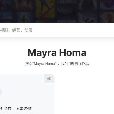
Mayra Homa
搜索"Mayra Homa" ，找到
1
部影视作品
HD
·杜普拉
/
索蕾达·维拉米尔
/
巴勃罗·拉戈
/
Diego Alonso Pérez
/
May