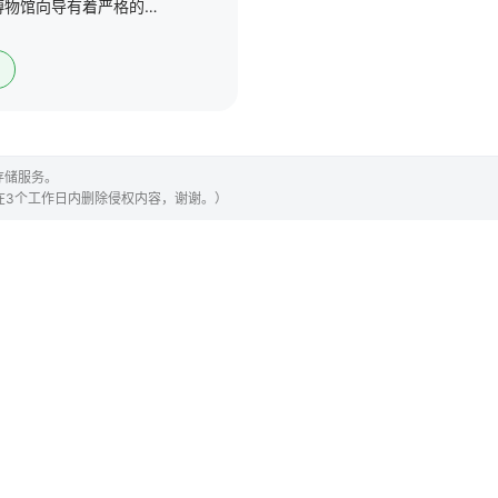
一名患有自闭症的年轻博物馆向导有着严格的日常作息，但在爱上一位同事后，他必须面对一系列从未有过的强烈情绪
存储服务。
们会在3个工作日内删除侵权内容，谢谢。）