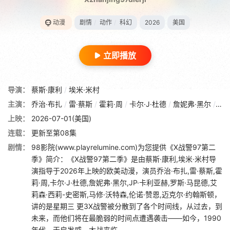
动漫
剧情
/
动作
/
科幻
2026
美国
立即播放
导演：
蔡斯·康利
/
埃米·米村
主演：
乔治·布扎
/
雷·蔡斯
/
霍莉·周
/
卡尔·J·杜德
/
詹妮弗·黑尔
/
JP
上映：
2026-07-01(美国)
连载：
更新至第08集
剧情：
98影院(www.playrelumine.com)为您提供《X战警97第二
季》简介：《X战警97第二季》是由蔡斯·康利,埃米·米村导
演指导于2026年上映的欧美动漫，演员乔治·布扎,雷·蔡斯,霍
莉·周,卡尔·J·杜德,詹妮弗·黑尔,JP·卡利亚赫,罗斯·马昆德,艾
莉森·西莉-史密斯,马修·沃特森,伦诺·赞恩,迈克尔·约翰斯顿，
讲的是星期三 更3X战警被分散到了各个时间线，从过去，到
未来，而他们将在最脆弱的时间点遭遇袭击——如今，1990
年代。天启发威，大战来临。