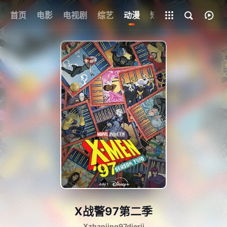
首页
电影
电视剧
综艺
全部影片
动漫
短剧
X战警97第二季
Xzhanjing97dierji