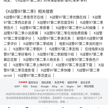
网友：《X战警97第二季》的导演是蔡斯·康利,埃米·米村
《X战警97第二季》相关搜索
X战警97第二季爱奇艺在线
|
X战警97第二季优酷在线
|
X战警
97第二季西瓜影音
|
X战警97第二季百度百科
|
X战警97第二季
预告片
|
X战警97第二季原著
|
X战警97第二季什么时候播
|
X
战警97第二季小说原著
|
X战警97第二季在线免费观看
|
X战警
97第二季豆瓣评分
|
X战警97第二季演员表
|
剧情片X战警97第
二季评价
|
X战警97第二季结局
|
电影X战警97第二季说的是什
么
|
X战警97第二季图片
|
X战警97第二季定档
|
在线电影X战
警97第二季好看吗
|
X战警97第二季剧情介绍
|
X战警97第二季
幕后花絮
|
X战警97第二季人物关系
|
X战警97第二季角色介
绍
|
X战警97第二季上映时间
|
X战警97第二季迅雷下载
|
X战
警97第二季百度影音
|
X战警97第二季快播
|
X战警97第二季
qvod
|
X战警97第二季百度云
|
服务协议
隐私政策
免责声明
版权声明
留言反馈
MAP
RSS
Baidu
Google
Bing
so
Sogou
SM
网站地图
Copyright
© 2026 98影院 版权所有
本站所有内容均来自互联网分享站点所提供的公开引用资源，未提供资源上传、存储服务。
若98影院收录的视频无意侵犯了贵司版权，请发邮件 123456@test.cn（我们会在3个工作
日内删除侵权内容，谢谢。）