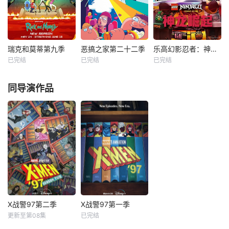
及其古怪的幕僚团
大功》的衍生学龄
队将共同应对那些
前系列动画片，小
瑞克根本不会理会
砾带领米丝、威
的一系列危机——
勒、巧吉、美多组
从跨维度外交到超
成工程小队，在建
瑞克和莫蒂第九季
恶搞之家第二十二季
乐高幻影忍者：神龙崛起第三季
瑞克和莫蒂第九季
恶搞之家第二十二季
乐高幻影忍者：神龙崛起第三季
自然现象调查，再
筑师小湾展开冒
已完结
已完结
已完结
伊恩·卡多尼
未知
未知
到无法解释的异常
险。身边有古
哈利·贝尔登
事件。
禁忌五人组强势回
同导演作品
萨拉·乔克
归，在全新乐高®
瑞克和莫蒂回来
幻影忍者®：巨龙
了，宝贝！第九季
崛起第三季中，他
都是经过认证的刘
们比以往任何时候
海。没有AI垃圾！
都更加危险！他们
只有A级有机污
正在寻找特殊武
水，由具有真正人
器，以解锁黑暗力
类特征的真人制
量的源泉——混沌
成，如背部毛发和
巨龙！与此同时，
囊肿。请注意，否
忍者们正争分夺秒
则我们会无缘无故
地寻找失踪的 队
X战警97第二季
X战警97第一季
地忽视我们的家
友，并在为
X战警97第二季
X战警97第一季
人。
更新至第08集
已完结
乔治·布扎
雷·蔡斯