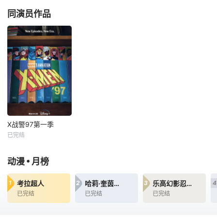
雷·蔡斯
詹妮弗·黑尔
同演员作品
霍莉·周
艾莉森·西莉-史密斯
星期三 更3X战警
该剧是90年代X战
被分散到了各个时
警系列动画续集，
间线，从过去，到
万磁王领导X战
未来，而他们将在
警。 &amp;nbsp;
最脆弱的时间点遭
&amp;nbsp; &am
遇袭击——如今，1
p;nbsp; &amp;nbs
990年代。天启发
p; &amp;nbsp; &a
威，大战来临。
mp;nbsp; &amp;nb
sp; &amp;nbsp; &a
mp;nbsp; &amp;nb
X战警97第一季
sp; &amp;nb
X战警97第一季
已完结
雷·蔡斯
詹妮弗·黑尔
•
动漫
月榜
艾莉森·西莉-史密斯
该剧是90年代X战
考拉超人
哈莉·奎茵第五季
乐高幻影忍者：神龙崛起
1
2
3
4
警系列动画续集，
已完结
已完结
已完结
万磁王领导X战
警。 &amp;nbsp;
&amp;nbsp; &am