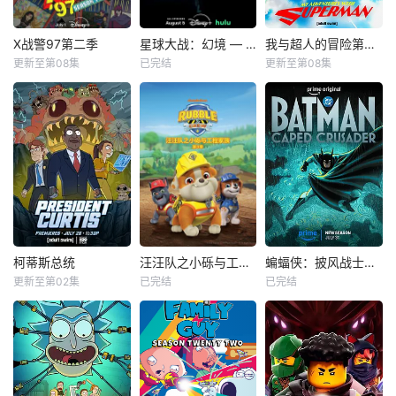
X战警97第二季
星球大战：幻境 — 第九个绝地武士
我与超人的冒险第三季
X战警97第二季
星球大战：幻境 — 第九个绝地武士
我与超人的冒险第三季
更新至第08集
已完结
更新至第08集
乔治·布扎
未知
杰克·奎德
雷·蔡斯
爱丽丝·李
该剧延续《星球大
霍莉·周
伊斯梅尔·萨希德
战：幻境》的世界
星期三 更3X战警
观，见证绝地武士
During Friday’s pa
被分散到了各个时
崭新篇章。
nel, Ouweleen als
间线，从过去，到
o revealed that
未来，而他们将在
“My Adventures
最脆弱的时间点遭
with Superman” h
遇袭击——如今，1
as been renewed
990年代。天启发
fo
威，大战来临。
柯蒂斯总统
汪汪队之小砾与工程家族第三季国语
蝙蝠侠：披风战士第二季
柯蒂斯总统
汪汪队之小砾与工程家族第三季国语
蝙蝠侠：披风战士第二季
更新至第02集
已完结
已完结
凯斯·大卫
未知
哈米什·林克莱特
斯蒂芬妮·比翠丝
米歇尔·C·博尼拉
星期四 10点更1 星
吉姆·拉什
克里斯托·乔伊·布朗
期五 10点更1 星期
星期一 更1柯蒂斯
六 10点更1《汪汪
...
总统（凯斯·大卫 K
队之小砾与工程家
eith David 配音）
族》是《汪汪队立