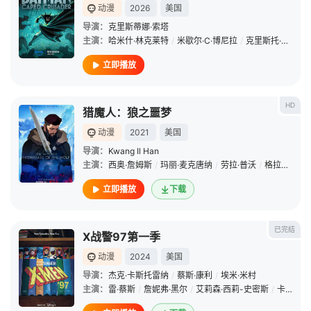
动漫
2026
美国
导演：
克里斯蒂娜·索塔
主演：
哈米什·林克莱特
/
米歇尔·C·博尼拉
/
克里斯托·乔伊·布朗
立即播放
HD
猎魔人：狼之噩梦
动漫
2021
美国
导演：
Kwang Il Han
主演：
西奥·詹姆斯
/
玛丽·麦克唐纳
/
劳拉·普沃
/
格拉汉姆·麦克泰维什
立即播放
下载
已完结
X战警97第一季
动漫
2024
美国
导演：
杰克·卡斯托雷纳
/
蔡斯·康利
/
埃米·米村
主演：
雷·蔡斯
/
詹妮弗·黑尔
/
艾莉森·西莉-史密斯
/
卡尔·J·杜德