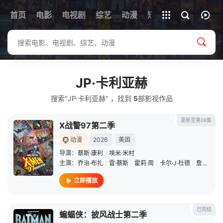
首页
电影
电视剧
综艺
全部影片
动漫
短剧
JP·卡利亚赫
搜索"JP·卡利亚赫" ，找到
5
部影视作品
更新至第08集
X战警97第二季
动漫
2026
美国
导演：
蔡斯·康利
/
埃米·米村
主演：
乔治·布扎
/
雷·蔡斯
/
霍莉·周
/
卡尔·J·杜德
/
詹妮弗·黑尔
立即播放
已完结
蝙蝠侠：披风战士第二季