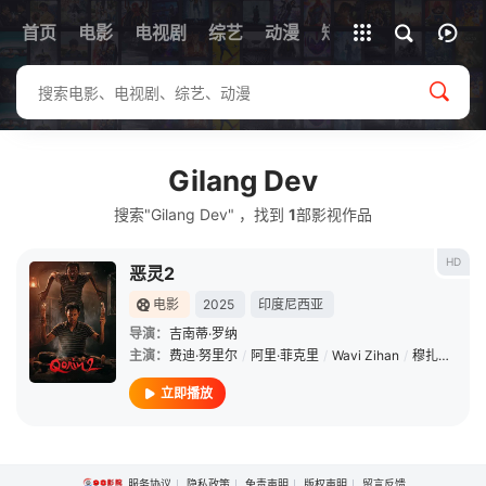
首页
电影
电视剧
综艺
全部影片
动漫
短剧
Gilang Dev
搜索"Gilang Dev" ，找到
1
部影视作品
HD
恶灵2
电影
2025
印度尼西亚
导演：
吉南蒂·罗纳
主演：
费迪·努里尔
/
阿里·菲克里
/
Wavi Zihan
/
穆扎基·拉姆丹
立即播放
服务协议
隐私政策
免责声明
版权声明
留言反馈