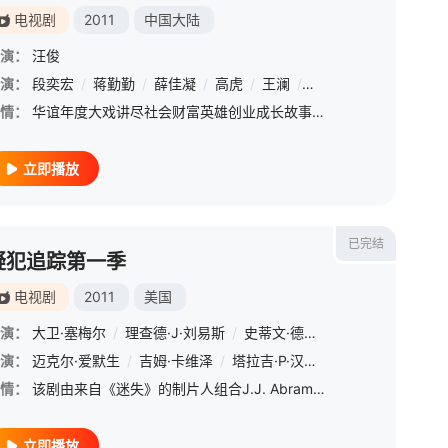
电视剧
2011
中国大陆
演：
汪俊
安·罗丝·里德
演：
段奕宏
/
/
杰茜卡·路
蒋勤勤
/
薛佳凝
/
高虎
/
王澜
/
柏寒
/
张檬
/
曲高位
情：
华谊年度大戏讲尽社会财富英雄创业成长故事的《大时代》,除了段奕宏高虎之间的兄弟情仇、段奕宏孙海英之间的两代商人的对抗,以及段奕宏高虎蒋勤勤三人之间微妙的情感纠葛之外,还有一条清新温暖的爱情线索，那就是
立即播放
已完结
疑犯追踪第一季
电视剧
2011
美国
演：
大卫·塞梅尔
/
理查德·J·刘易斯
/
史蒂文·德保罗
/
查尔斯·比森
/
演：
迈克尔·爱默生
/
吉姆·卡维泽
/
塔拉吉·P·汉森
/
安妮·帕里西
/
凯
情：
该剧由来自《迷失》的制片人组合J.J. Abrams和Bryan Burk打造。 &amp;nbsp; &amp;nbsp; &amp;nbsp; &amp;nbsp; &amp;nbsp; &amp;nbsp; &amp;nbsp; &amp;nbsp; &amp;nb
立即播放