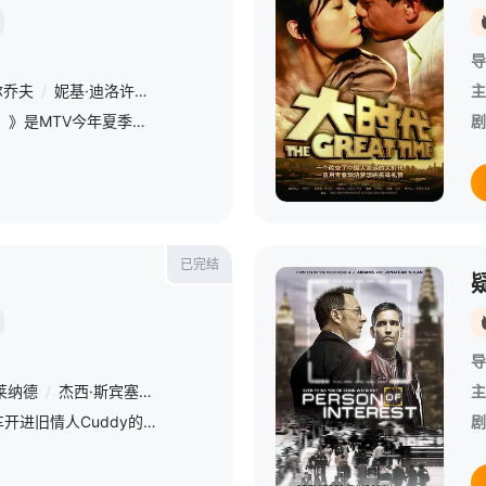
导
尔乔夫
/
妮基·迪洛许
/
布莱特·达文
/
莫莉·塔洛夫
/
Desi Lydic
/
吉莉
主
《懵懂少女（Awkward）》是MTV今年夏季推出的另一部青春剧。该剧通过15岁少女Jenna Hamilton（Ashley Rickards）的视角来展现青少年生活中的种种现象。Jenna本是一个
剧
已完结
导
莱纳德
/
杰西·斯宾塞
/
欧玛·艾普斯
/
奥黛塔·安纳布尔
主
继将好兄弟Wilson的爱车开进旧情人Cuddy的客厅后，备受伤害的House终于在等待假释的看守所内找到了新的刺激。当然，编剧没有忘记为House安插新的小朋友进行调教：这次被House征服的是具有
剧