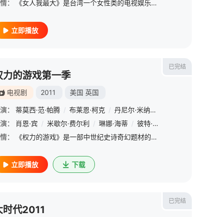
情：
《女人我最大》是台湾一个女性类的电视娱乐节目，讨论各种女性感兴趣的话题——从头到脚，从里到外，从身体到心灵。本书根据中国大陆的流行趋势，对这个节目进行了深度挖掘和梳理，并有针对性地推荐了很多产品，是一
立即播放
已完结
权力的游戏第一季
电视剧
2011
美国
英国
演：
蒂莫西·范·帕腾
/
布莱恩·柯克
/
丹尼尔·米纳汉
/
阿兰·泰勒
演：
肖恩·宾
/
米歇尔·费尔利
/
琳娜·海蒂
/
彼特·丁拉基
/
艾米莉亚·
情：
《权力的游戏》是一部中世纪史诗奇幻题材的电视连续剧，该剧以美国作家乔治·R·R·马丁的奇幻巨作《冰与火之歌》七部曲为基础改编创作。 &amp;nbsp; &amp;nbsp; &amp;nbsp; &amp;nbsp; &amp;nbsp;
立即播放
下载
已完结
大时代2011