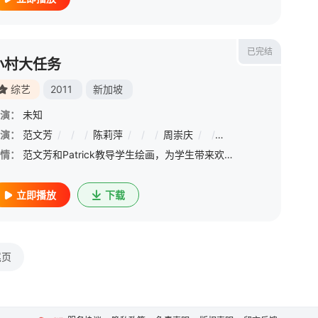
已完结
小村大任务
综艺
2011
新加坡
演：
未知
演：
范文芳
/
/
/
陈莉萍
/
/
/
周崇庆
/
/
/
郭亮
/
/
/
周颖
情：
范文芳和Patrick教导学生绘画，为学生带来欢乐。学生的作品将在拍卖会义卖筹款。节目会到访不同的贫穷地区进行拍摄，介绍当地的生活情况及困难。节目也会根据每集内容，带领不同专家、设计师和顾问，教导该地
立即播放
下载
尾页