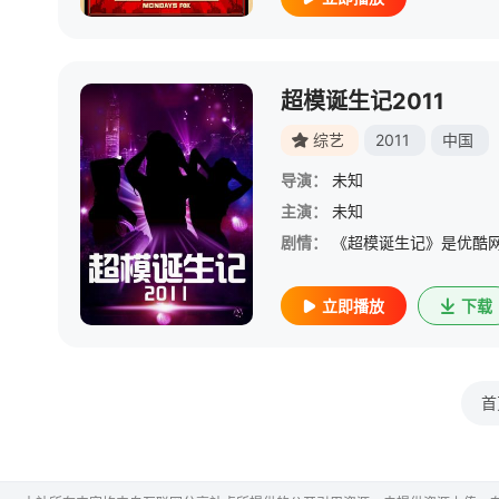
超模诞生记2011
综艺
2011
中国
导演：
未知
主演：
未知
剧情：
立即播放
下载
首