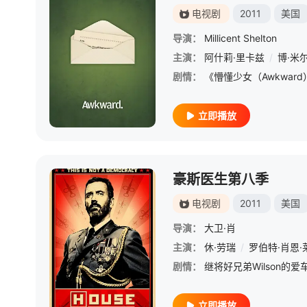
电视剧
2011
美国
导演：
Millicent Shelton
主演：
阿什莉·里卡兹
/
博·米
剧情：
立即播放
豪斯医生第八季
电视剧
2011
美国
导演：
大卫·肖
主演：
休·劳瑞
/
罗伯特·肖恩·
剧情：
立即播放