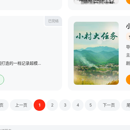
已完结
导
主
《超模诞生记》是优酷网打造的一档记录超模成长的真人秀综艺节目。节目中的耀眼模特新秀们除了在时装周的T型台上展现傲人性感魅惑身材，还把独有的服饰魅力充分体现给观众。模特总是聚光灯下成长，她们的幕后生活和
剧
页
上一页
1
2
3
4
5
下一页