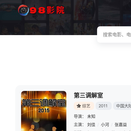
第三调解室
综艺
2011
中国大
导演：
未知
主演：
刘佳
/
小河
/
张嘉益