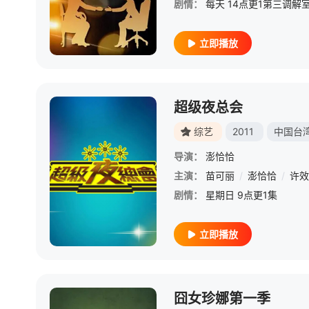
剧情：
立即播放
超级夜总会
综艺
2011
中国台
导演：
澎恰恰
主演：
苗可丽
/
澎恰恰
/
许效
剧情：
星期日 9点更1集
立即播放
囧女珍娜第一季