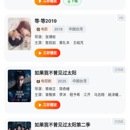
立即播放
下载
HD
等·等2019
电影
2019
中国台湾
导演：
张博软
主演：
詹宛如
/
黄礼丰
/
王紹芃
立即播放
已完结
如果我不曾见过太阳
电视剧
2025
中国台湾
导演：
蒋继正
/
简奇峰
主演：
曾敬骅
/
李沐
/
程予希
/
江齐
/
马志翔
/
姚淳耀
/
江宏
立即播放
已完结
如果我不曾见过太阳第二季