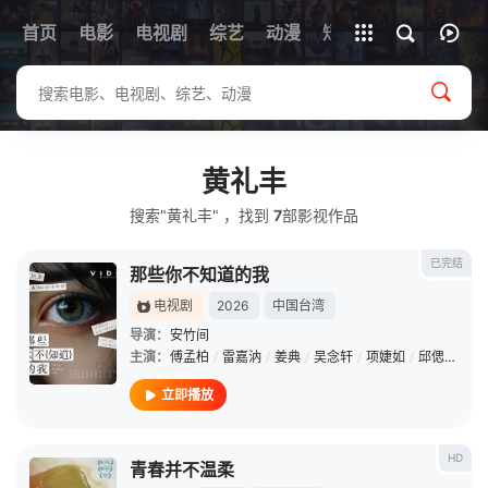
首页
电影
电视剧
综艺
全部影片
动漫
短剧
黄礼丰
搜索"黄礼丰" ，找到
7
部影视作品
已完结
那些你不知道的我
电视剧
2026
中国台湾
导演：
安竹间
主演：
傅孟柏
/
雷嘉汭
/
姜典
/
吴念轩
/
项婕如
/
邱偲琹
/
蔡
立即播放
HD
青春并不温柔