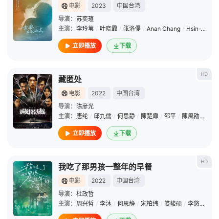
电影
2023
中国台湾
导演：
苏奕瑄
主演：
李玲苇
/
叶晓霏
/
张洛偍
/
Anan Chang
/
Hsin-Tai Chen
立即播放
下载
HD
藏匿处
电影
2022
中国台湾
导演：
陈彦光
主演：
唐纶
/
邱九儒
/
何思静
/
陳楚扉
/
邵平
/
陳風劭
/
黄礼
立即播放
下载
HD
我吃了那男孩一整年的早餐
电影
2022
中国台湾
导演：
杜政哲
主演：
周兴哲
/
李沐
/
何思静
/
宋柏纬
/
娄峻硕
/
李悠
/
黄礼