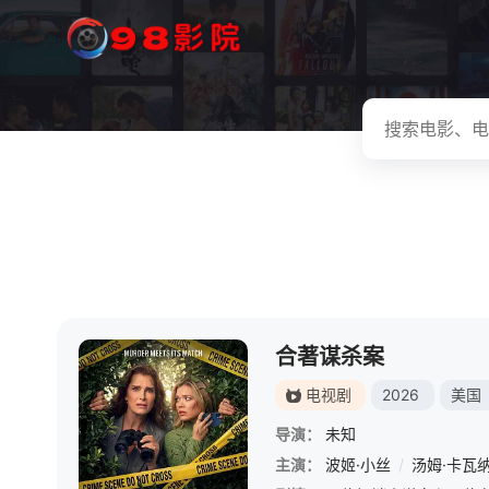
合著谋杀案
电视剧
2026
美国
导演：
未知
主演：
波姬·小丝
/
汤姆·卡瓦