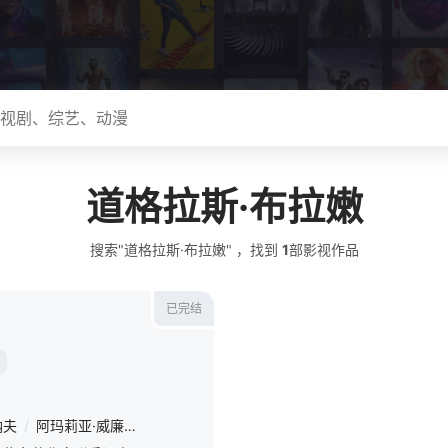
道格拉斯·布拉嫩
搜索"道格拉斯·布拉嫩" ，找到
1
部影视作品
已完结
纳夫
/
阿玛莉亚·威廉姆森
/
劳拉·科胡特
/
加布里埃尔·布拉法托
/
凯特