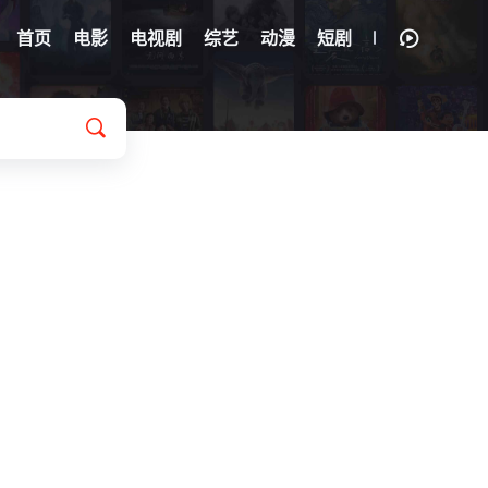
首页
电影
电视剧
综艺
动漫
短剧
·德拉蒙德
/
迪伦·贝利
/
玛蒂娜·凯拉德斯
/
劳拉·琼斯
/
詹妮弗·瓦兰斯