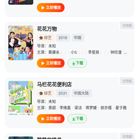
立即播放
已完结
花花万物
综艺
2019
中国
导演：
未知
主演：
蔡康永
/
/
/
小S
/
/
/
李星辰
/
/
/
钟欣潼
/
/
/
赖
立即播放
下载
已完结
马栏花花便利店
综艺
2021
中国大陆
导演：
未知
主演：
景甜
/
李维嘉
/
梁洁
/
蒋梦婕
/
辰亦儒
/
翟子路
立即播放
下载
已完结