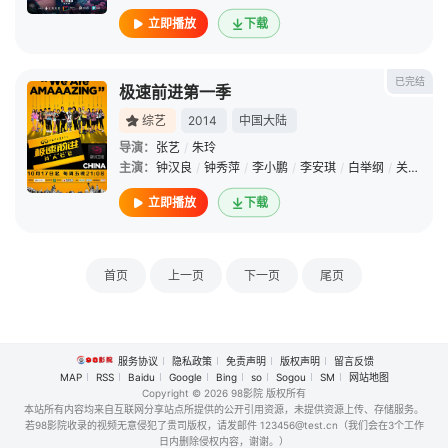
立即播放
下载
已完结
极速前进第一季
综艺
2014
中国大陆
导演：
张艺
/
朱玲
主演：
钟汉良
/
钟秀萍
/
李小鹏
/
李安琪
/
白举纲
/
关晓彤
/
立即播放
下载
首页
上一页
下一页
尾页
服务协议
隐私政策
免责声明
版权声明
留言反馈
MAP
RSS
Baidu
Google
Bing
so
Sogou
SM
网站地图
Copyright
© 2026 98影院 版权所有
本站所有内容均来自互联网分享站点所提供的公开引用资源，未提供资源上传、存储服务。
若98影院收录的视频无意侵犯了贵司版权，请发邮件 123456@test.cn（我们会在3个工作
日内删除侵权内容，谢谢。）