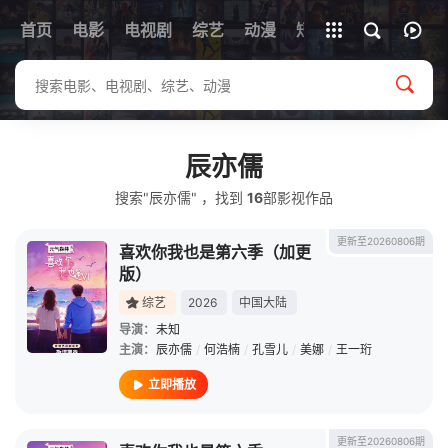
首页
电影
电视剧
综艺
全部影片
动漫
短剧
辰亦儒
搜索"辰亦儒" ，找到
16
部影视作品
更新至20260806期
喜欢你我也是第六季（加更
版）
综艺
2026
中国大陆
导演：
未知
主演：
辰亦儒
/
何浩楠
/
孔雪儿
/
美娜
/
王一珩
立即播放
更新至20260806期