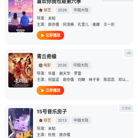
喜欢你我也是第六季
综艺
2026
中国大陆
导演：
未知
主演：
辰亦儒
/
何浩楠
/
孔雪儿
/
美娜
/
王一珩
立即播放
HD
青丘奇缘
电影
2026
中国大陆
导演：
毕基
/
谢天华
/
罗雷
主演：
何蓝逗
/
辰亦儒
/
刘頔
/
林子幸
/
陈蕊蕊
/
邓以婷
/
任
立即播放
已完结
15号音乐房子
综艺
2013
中国大陆
导演：
未知
主演：
杜悦
/
辰亦儒