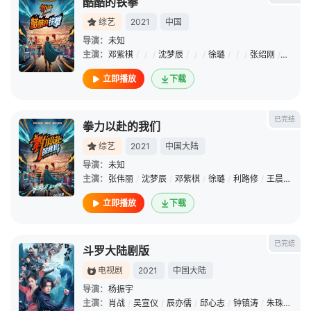
酷酷的铁拳
综艺
2021
中国
导演：
未知
主演：
邓紫棋
/
/
/
沈梦辰
/
/
/
徐璐
/
/
/
张绍刚
/
/
/
张
立即播放
下载
已完结
拳力以赴的我们
综艺
2021
中国大陆
导演：
未知
主演：
张伟丽
/
沈梦辰
/
邓紫棋
/
徐璐
/
利路修
/
王晨艺
/
夏
立即播放
下载
已完结
斗罗大陆剧版
电视剧
2021
中国大陆
导演：
杨振宇
主演：
肖战
/
吴宣仪
/
辰亦儒
/
邱心志
/
钟镇涛
/
朱珠
/
高泰