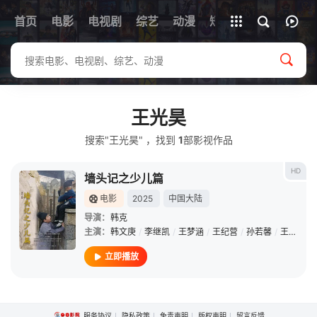
首页
电影
电视剧
综艺
全部影片
动漫
短剧
王光昊
搜索"王光昊" ，找到
1
部影视作品
HD
墙头记之少儿篇
电影
2025
中国大陆
导演：
韩克
主演：
韩文庚
/
李继凯
/
王梦涵
/
王纪营
/
孙若馨
/
王光昊
立即播放
服务协议
隐私政策
免责声明
版权声明
留言反馈