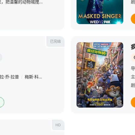
一个神秘爬行动物的到来，把温馨的动物城搅动得天翻地覆。面对全新的城市危机，警官兔朱迪（金妮弗·古德温 Ginnifer Goodwin 配音）与狐尼克（杰森·贝特曼 Jason Bateman 配音）
剧
已完结
导
拉·乔·拉普
/
梅斯·科罗内尔
/
Callie Haverda
/
阿什莉·奥夫德海德
/
主
S
剧
HD