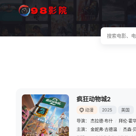
疯狂动物城2
动漫
2025
美国
导演：
杰拉德·布什
/
拜伦·霍
主演：
金妮弗·古德温
/
杰森·