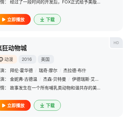
情：
经过了一段时间的开发后，FOX正式给予美版《蒙面歌王》一个预订，并定于2019年1月播出。嘉宾阵容方面，Nick Cannon担任主持人，《废柴联盟》的 “Chang” Ken Jeong、Jim C
立即播放
下载
HD
疯狂动物城
动漫
2016
美国
演：
拜伦·霍华德
/
瑞奇·摩尔
/
杰拉德·布什
演：
am Morelos
金妮弗·古德温
/
莱茵·多伊
/
杰森·贝特曼
/
Maxwell Acee Donovan
/
伊德瑞斯·艾尔巴
/
/
奥莉维亚·桑比亚
珍妮·斯蕾特
/
情：
故事发生在一个所有哺乳类动物和谐共存的美好世界中，兔子朱迪（金妮弗·古德温 Ginnifer Goodwin 配音）从小就梦想着能够成为一名惩恶扬善的刑警，凭借着智慧和努力，朱迪成功的从警校中毕业进入
立即播放
下载