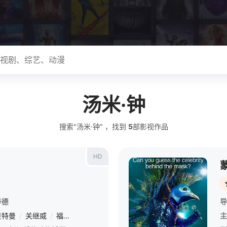
汤米·钟
搜索"汤米·钟" ，找到
5
部影视作品
HD
华德
导
贝特曼
/
关继威
/
福琼·费姆斯特
/
安迪·萨姆伯格
/
大卫·斯特雷泽恩
/
主