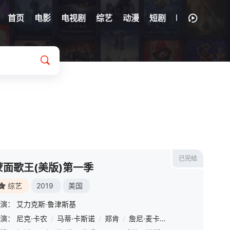
首页
电影
电视剧
综艺
动漫
短剧
已完结
蒙面歌王(美版)第一季
综艺
2019
美国
演：
艾力克斯·鲁津斯基
演：
夏奇拉
尼克·卡农
/
伊德瑞斯·艾尔巴
/
马蒂·卡斯诺
/
帕特里克·沃伯顿
/
郑肯
/
詹尼·麦卡锡
/
昆塔·布伦森
/
克拉拉·普雷斯提
/
内特·托