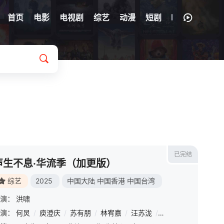
首页
电影
电视剧
综艺
动漫
短剧
已完结
声生不息·华流季（加更版）
综艺
2025
中国大陆
中国香港
中国台湾
演：
洪啸
赫野
演：
何炅
/
颜人中
/
庾澄庆
/
苏有朋
/
林宥嘉
/
汪苏泷
/
黄霄云
/
黄丽玲
/