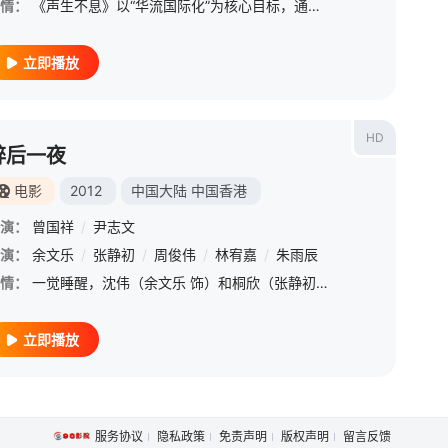
情：
《声生不息》以“华流国际化”为核心目标，通过音乐对抗与融合推动华语音乐走向世界，实践“人类命运共同体”的文化叙事。 &amp;nbsp; &amp;nbsp; &amp;nbsp; &amp;nbsp; &amp;nbsp; &amp;nbsp;
立即播放
HD
醉后一夜
电影
2012
中国大陆
中国香港
演：
曾国祥
/
尹志文
演：
陶喆
/
余文乐
孙燕姿
/
/
张静初
许嵩
/
/
林宥嘉
周俊伟
/
/
窦靖童
林宥嘉
/
/
黄子弘凡
朱雨辰
/
石凯
/
汪东城
/
情：
一觉睡醒，沈伟（余文乐 饰）和桐欣（张静初 饰）赫然发现陌生的彼此竟然赤裸相见，于是匆匆作别。更诡异的是，他们出门时发现自己置身于家具城中。宿醉的他们拼命回忆着昨晚发生的一切：沈伟记得是被一堆朋友约来
立即播放
服务协议
隐私政策
免责声明
版权声明
留言反馈