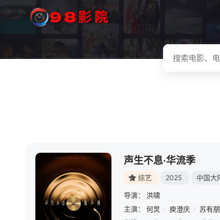
声生不息·华流季
综艺
2025
中国大
导演：
洪啸
主演：
何炅
/
庾澄庆
/
苏有朋