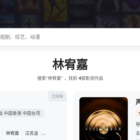
林宥嘉
搜索"林宥嘉" ，找到
4
部影视作品
已完结
陆
中国香港
中国台湾
导
/
林宥嘉
/
汪苏泷
/
黄霄云
/
黄丽玲
/
李佳薇
/
周兴哲
/
黄龄
/
王
主