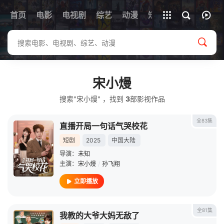
首页
电影
电视剧
综艺
全部影片
动漫
短剧
宋小熳
搜索"宋小熳" ，找到
3
部影视作品
全83集
直播开局一句话气哭校花
短剧
2025
中国大陆
导演：
未知
主演：
宋小熳
/
孙飞翔
立即播放
全81集
我教的大爷大妈无敌了