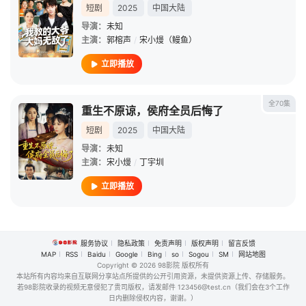
短剧
2025
中国大陆
导演：
未知
主演：
郭榕声
/
宋小熳（鳗鱼）
立即播放
全70集
重生不原谅，侯府全员后悔了
短剧
2025
中国大陆
导演：
未知
主演：
宋小熳
/
丁宇圳
立即播放
服务协议
隐私政策
免责声明
版权声明
留言反馈
MAP
RSS
Baidu
Google
Bing
so
Sogou
SM
网站地图
Copyright
© 2026 98影院 版权所有
本站所有内容均来自互联网分享站点所提供的公开引用资源，未提供资源上传、存储服务。
若98影院收录的视频无意侵犯了贵司版权，请发邮件 123456@test.cn（我们会在3个工作
日内删除侵权内容，谢谢。）