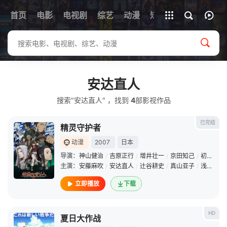
首页
电影
电视剧
综艺
全部影片
动漫
短剧
安达直人
搜索"安达直人" ，找到
4
部影视作品
已完结
精灵守护者
动漫
2007
日本
导演：
神山健治
/
吉原正行
/
增井壮一
/
京田知己
/
初见浩一
主演：
安藤麻吹
/
安达直人
/
辻谷耕史
/
真山亚子
/
浅野真由美
立即播放
下载
HD
夏日大作战