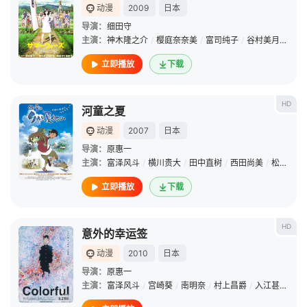
动漫
2009
日本
导演：
细田守
主演：
神木隆之介
/
樱庭奈奈美
/
富司纯子
/
谷村美月
/
斋藤
立即播放
下载
HD
河童之夏
动漫
2007
日本
导演：
原惠一
主演：
富泽风斗
/
横川贵大
/
田中直树
/
西田尚美
/
松元环季
立即播放
下载
HD
意外的幸运签
动漫
2010
日本
导演：
原惠一
主演：
富泽风斗
/
宫崎葵
/
南明奈
/
村上昌爵
/
入江甚仪
/
纳