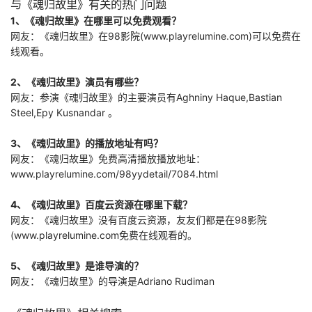
与《魂归故里》有关的热门问题
走出了房子，消失
1、《魂归故里》在哪里可以免费观看？
在黑暗中。同一天
网友：《魂归故里》在98影院(www.playrelumine.com)可以免费在
晚上，拉蒙岸村的
一位居民在村路尽
线观看。
头看到了一具行尸
走肉的幽灵。这
2、《魂归故里》演员有哪些？
网友：参演《魂归故里》的主要演员有Aghniny Haque,Bastian
Steel,Epy Kusnandar 。
3、《魂归故里》的播放地址有吗？
网友：《魂归故里》免费高清播放播放地址：
www.playrelumine.com/98yydetail/7084.html
4、《魂归故里》百度云资源在哪里下载？
网友：《魂归故里》没有百度云资源，友友们都是在98影院
(www.playrelumine.com免费在线观看的。
5、《魂归故里》是谁导演的？
网友：《魂归故里》的导演是Adriano Rudiman