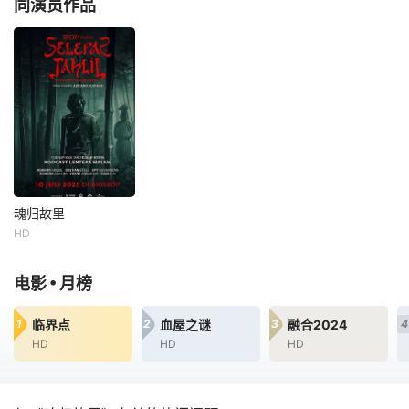
同演员作品
Epy Kusnandar
泗水的一个孩子想
埋葬父亲的尸体。
然而，在“塔利尔”
（tahlil）仪式后的
那个晚上，他父亲
的尸体却复活了，
走出了房子，消失
在黑暗中。同一天
晚上，拉蒙岸村的
一位居民在村路尽
魂归故里
头看到了一具行尸
魂归故里
走肉的幽灵。这
HD
Aghniny Haque
Bastian Steel
•
电影
月榜
Epy Kusnandar
泗水的一个孩子想
临界点
血屋之谜
融合2024
1
2
3
4
埋葬父亲的尸体。
HD
HD
HD
然而，在“塔利尔”
（tahlil）仪式后的
那个晚上，他父亲
的尸体却复活了，