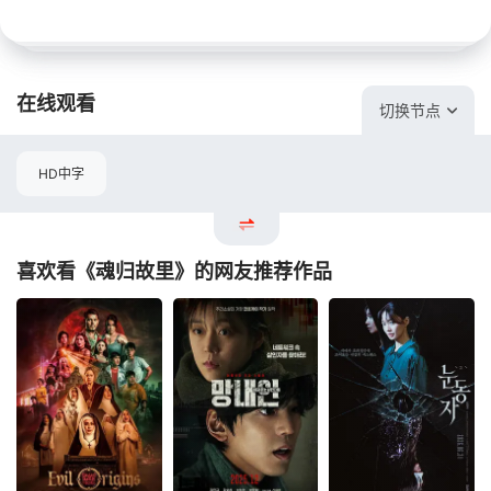
在线观看
切换节点
HD中字
喜欢看《魂归故里》的网友推荐作品