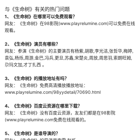
厂改造成科技领先
与《生命树》有关的热门问题
的现代化制造厂。
1、《生命树》在哪里可以免费观看？
民企在技术、资
网友：《生命树》在98影院(www.playrelumine.com)可以免费在线
金、人脉等各方面
都遇到重重困难，
观看。
举步维艰，但好友
钱宏明
2、《生命树》演员有哪些？
网友：参演《生命树》的主要演员有杨紫,胡歌,李光洁,张哲华,梅婷,
袁弘,杨烁,周游,金巴,冯兵,更旦,苏鑫,宋楚炎,周放,周思羽,索朗旺姆,
尕玛文加,才丁扎西 。
3、《生命树》的播放地址有吗？
网友：《生命树》免费高清播放播放地址：
www.playrelumine.com/98yydetail/70690.html
4、《生命树》百度云资源在哪里下载？
网友：《生命树》没有百度云资源，友友们都是在98影院
(www.playrelumine.com免费在线观看的。
5、《生命树》是谁导演的？