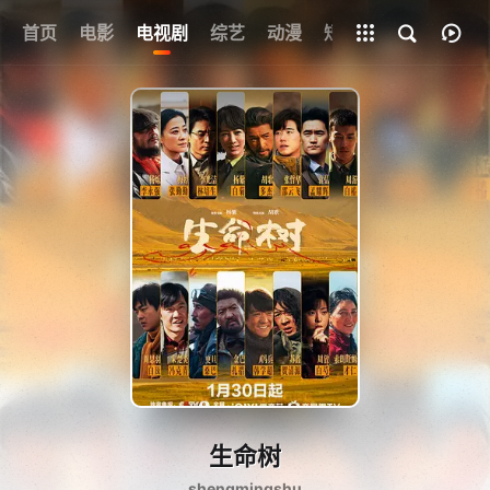
首页
电影
电视剧
综艺
全部影片
动漫
短剧
生命树
shengmingshu