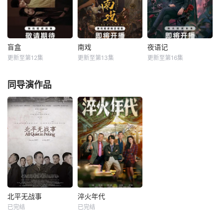
所长创办旅行社。
一场跨越十年的惊
定技术的支持下，
他们以当地的特色
天阴谋。这纸人身
通过摸排、勘查等
人文与美食为引，
上，竟贴着父亲消
传统刑侦手段，接
用真诚与创意打动
失前的绝命符箓。
连破获数起重案要
游客。尽管在创业
为了寻找父亲，苏
案的艰难过程。案
盲盒
南戏
夜语记
盲盒
南戏
夜语记
路上笑料百出，但
木手持家传罗盘，
件设计采用 “积案
更新至第12集
更新至第13集
更新至第16集
于雯
王艺哲
张景昀
赵奂然
李汶翰
鹤男
他们也渐渐褪去青
独闯古镇鬼婚宴，
牵现案” 模式，以
王泓鑫
李泊文
涩，逐渐打响“成功
掌扇招魂神
粗粝的90年代
每天 更2军阀混战
同导演作品
旅行
每天 更2五个相互
的民国奉城，玉佛
每天 更2出身贫寒
独立，又彼此呼应
头离奇失窃，戏班
的酿酒师叶小唯遭
的故事——用一场
主横尸戏台，将冷
遇爱人程桉、恩师
精心策划的“夏令
血少帅许又安与昆
林晚媚的双重背
营”完成复仇的受害
曲名伶荣筱楠推向
叛。她从恨意中涅
者；临终前与遗憾
不死不休的对立绝
槃重生，借私生女
和解的“无用之
境。而他们不知，
桑落的身份入住程
人”；共享同一具躯
对方正是自己苦寻
家。她步步为营，
体的人格“刮刮
多年的患难“兄
周旋在各怀心思的
乐”；病床前不离不
弟”。富商之女江春
豪门众人间，引猎
弃的“紧急联络
儿，本与许又安定
物上钩。叶小唯的
北平无战事
淬火年代
人”；产后抑郁中自
有婚约
人生始于22岁的盛
北平无战事
淬火年代
我摧
夏，终
已完结
已完结
刘烨
陈宝国
张新成
宋祖儿