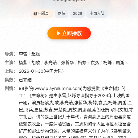
电视剧
剧情
2026
中国大陆
立即播放
导演：
李雪
/
赵烁
主演：
杨紫
/
胡歌
/
李光洁
/
张哲华
/
梅婷
/
袁弘
/
杨烁
/
周游
/
金巴
上映：
2026-01-30(中国大陆)
集数：
已完结
剧情：
98影院(www.playrelumine.com)为您提供《生命树》简
介：《生命树》是由李雪,赵烁导演指导于2026年上映的国
产剧，演员杨紫,胡歌,李光洁,张哲华,梅婷,袁弘,杨烁,周游,金
巴,冯兵,更旦,苏鑫,宋楚炎,周放,周思羽,索朗旺姆,尕玛文加,才
丁扎西，讲的是上世纪九十年代，青海高原上的玛治县高度
依赖农牧业，一度深陷贫困，其周边的无人区博拉木拉富含
矿产和野生动物资源，大量的盗猎盗采分子为牟取暴利滥采
滥杀。玛治县副县长多杰（胡歌 饰）在县长林培生（李光