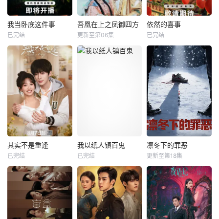
我当卧底这件事
吾凰在上之凤御四方
依然的喜事
我当卧底这件事
吾凰在上之凤御四方
依然的喜事
已完结
更新至第06集
已完结
未知
姜贞羽
赵一博
蒋依依
黄小蕾
邓孝慈
王天辰
制作公司：鑫泰影
视、妙笔华章 &am
每天 更2改编自快
烟火深处，岁月生
p;nbsp; &amp;nbs
看漫画作者嗷小泽
香。春光巷里，俯
p; &amp;nbsp; &a
的独家连载漫画
拾皆是散落的暖
mp;nbsp; &amp;nb
《吾凰在上》。 &a
意。晓西天内，托
sp; &amp;nbsp; &a
mp;nbsp; &amp;nb
举生死千钧的别
mp;nbsp; &amp;nb
sp; &amp;nbsp; &a
离。 希望，在“喜
sp; &amp;nbsp; &a
mp;nbsp; &amp;nb
事”的缝隙里，悄然
mp;nbsp; &amp;nb
sp; &amp;nbsp; &a
发芽、生长。
sp; &amp;nbsp; &a
mp;nbsp; &amp;nb
其实不是重逢
我以纸人镇百鬼
凛冬下的罪恶
其实不是重逢
我以纸人镇百鬼
凛冬下的罪恶
mp;
sp; &amp;nbsp; &a
已完结
已完结
更新至第18集
吴添豪
金子璇
苏木
苏远山
张睿
吴昊宸
mp;nbsp
黄圣依
王大奇
苏木继承了失踪父
一群怀揣各自“失
亲留下的白事馆，
每天 更2本剧讲述
意”的年轻人，在沿
本想低调扎纸维
了90年代末，怒河
海小城南安相遇相
生，却因一具流血
市刑侦支队在无普
知，他们决心各展
的新娘纸人卷入了
及监控、无DNA鉴