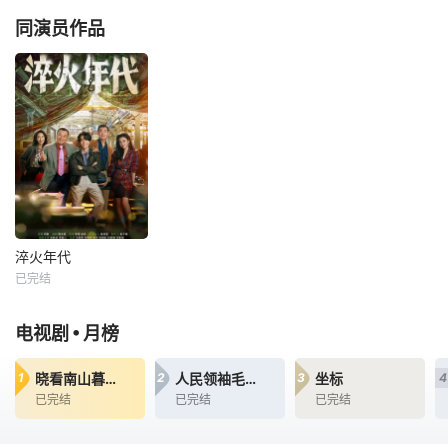
焦晃
王彦霖
同演员作品
每天 20点更2上世
纪九十年代末，留
学德国的柳钧回到
家乡东海，他顺应
时代发展，立志将
父亲的老机械制造
厂改造成科技领先
的现代化制造厂。
民企在技术、资
金、人脉等各方面
都遇到重重困难，
淬火年代
举步维艰，但好友
淬火年代
钱宏明
已完结
张新成
宋祖儿
王彦霖
•
电视剧
月榜
每天 20点更2上世
纪九十年代末，留
晓看南山暮看云
人民领袖毛泽东
坐标
1
2
3
4
学德国的柳钧回到
已完结
已完结
已完结
家乡东海，他顺应
时代发展，立志将
父亲的老机械制造