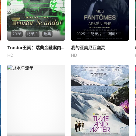
2026
纪录片
瑞典
2025
纪录片
法国 / 亚美尼亚 / 卡塔尔
Trustor丑闻：瑞典金融案内幕
Trustor丑闻：瑞典金融案内幕
我的亚美尼亚幽灵
我的亚美尼亚幽灵
HD
HD
未知
Vigen Stepanyan
Netflix正在投资两部新的瑞典
这是一封献给塔玛拉父亲的温
电影，其中包括Karin af Klint
柔追思信，她的父亲曾是苏联
berg和Teresa Alldén关于瑞
亚美尼亚的电影演员。塔玛拉
典最臭名昭著的生态犯罪之一
从小就在电视上目睹了他的风
的纪录片《Trustor》。在这
采，而她自己后来也成为了一
里，约阿希姆·波斯纳走了
名电影制作人。影片带领观众
进行了一场迷人的梦游，穿越
亚美尼亚电影历史的