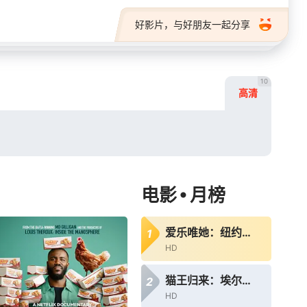
好影片，与好朋友一起分享
10
高清
•
电影
月榜
爱乐唯她：纽约爱乐首位女团员
1
HD
猫王归来：埃尔维斯·普雷斯利的重新崛起
2
HD