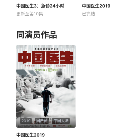
中国医生3：急诊24小时
中国医生3：急诊24小时
中国医生2019
中国医生2019
更新至第10集
已完结
未知
未知
星期日 更1《中国医生3：急
诊24小时》是一部深入中国急
同演员作品
诊医疗体系最前线的纪实作
品。影片以急诊室为核心舞
台，跨越乡村卫生所、县级医
院、三甲医院至国家医疗中
心，真实记录从院前急救到术
后康复的全链条协作。
2019
国产剧
中国大陆
中国医生2019
中国医生2019