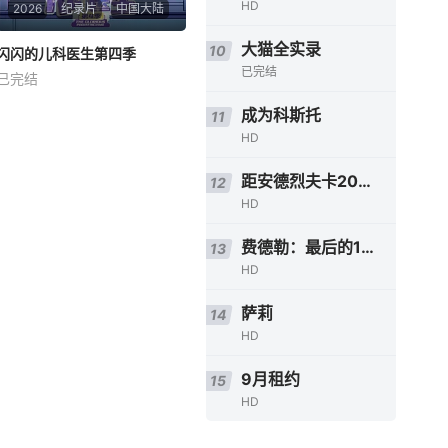
HD
2026
纪录片
中国大陆
大猫全实录
10
闪闪的儿科医生第四季
闪闪的儿科医生第四季
已完结
已完结
未知
成为科斯托
《闪闪的儿科医生》是由哔哩
11
哔哩和中广天择联合出品的治
HD
愈系医疗纪实节目。本季节目
真实跟拍重庆医科大学附属儿
距安德烈夫卡2000米
12
童医院各科室的日常，聚焦普
HD
通人与医院的交集场景，围绕
新生儿救治、学习困难、青少
费德勒：最后的12天
13
年心理
HD
萨莉
14
HD
9月租约
15
HD