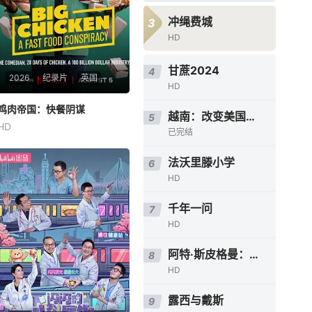
冲绳费城
3
HD
甘蔗2024
4
2026
纪录片
英国
HD
鸡肉帝国：快餐阴谋
鸡肉帝国：快餐阴谋
越南：改变美国的战争
5
HD
莫·吉里根
已完结
为期28天的冒险之旅，横跨英
法沃里滕小学
6
美两地，仅以炸鸡为食，探究
HD
人们对炸鸡的渴望以及产业背
后的力量！
千年一问
7
HD
阿特·斯皮格曼：灾难是我的缪斯
8
HD
露西与戴斯
9