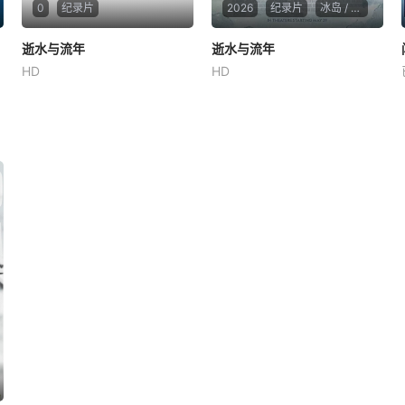
0
纪录片
2026
纪录片
冰岛 / 美国
逝水与流年
逝水与流年
逝水与流年
逝水与流年
HD
HD
未知
安德烈·斯奈·马格纳森
Árni Kjartansson
赫迪斯·斯特芬斯多蒂尔
面对祖国冰川的消逝与挚爱祖
父母的离世，冰岛作家安德利·
斯奈尔·马格纳森将他的档案资
料转化为一个时间胶囊，用以
保存那些正在悄然逝去的事物
——家人、记忆、时间与水。