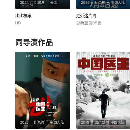
2024
纪录片
美国
2026
纪录片
中国大陆
比比档案
比比档案
走近这片海
走近这片海
HD
更新至第05集
本雅明·内塔尼亚胡
麦家
刘亮程
于坚
周一晚上，一部尖锐批评以色
星期三 更1《走进这片海》是
列总理内塔尼亚胡(Benjamin
一部海洋文化纪录片，节目特
同导演作品
Netanyahu)的纪录片在多伦
邀诺贝尔文学奖得主莫言题写
多一所爆满的房子前首映，这
片头，由广东省作家协会主席
是TIFF历史上最具爆炸性的纪
谢有顺担任总策划，并邀请刘
录片之一，尽管内塔尼亚胡做
亮程、麦家、于坚、李修文、
了最后的努力加以阻止。
许知远等知名作家参与录制。
拍摄期间，作家们
2026
纪录片
中国大陆
2019
国产剧
中国大陆