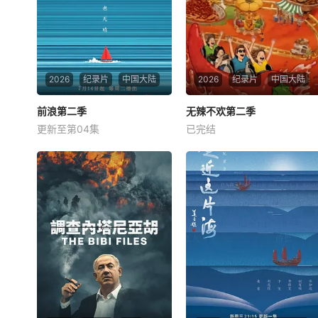
2026
纪录片
中国大陆
2026
纪录片
中国大陆
前浪第二季
前浪第二季
无辣不欢第二季
无辣不欢第二季
更新至第04集
已完结
未知
未知
星期二 更1前浪，也无风雨也
腾讯视频自制美食纪录片《无
无晴。 &amp;nbsp; &amp;nb
辣不欢》第二季，以&amp;qu
sp; &amp;nbsp; &amp;nbsp;
ot;辣&amp;quot;为情绪钥
&amp;nbsp; &amp;nbsp; &a
匙，从个人感受延伸至社会群
mp;nbsp; &amp;nbsp; &amp;
像，深入探寻这款当代&amp;
nbsp; &amp;nbsp; &amp;nbs
quot;情绪释放器&amp;quot;
p; &amp;nbsp
如何一辣解千愁。