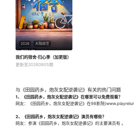
至，海城珠宝巨擘沈万霖之女
这样，这里的规矩，由我这一
沈意欢与纪森次子纪洛川有婚
双手来重新订立！
约，但纪洛川意外致残，沈家
欲悔婚。经王会长牵线，姜暖
被选中替嫁，化身为沈意欢，
踏上了精心策划的复仇之路。
2026
大陆综艺
中国大陆
我们的宿舍·归心季（加更版）
我们的宿舍·归心季（加更版）
更新至20260805期
何炅
星期二 12点更1在《你好，星
期六》录制结束后，何老师带
领在长沙的老友和新朋相聚，
与《田园药乡，炮灰女配逆袭记》有关的热门问题
一起下班来到我们的宿舍，共
1、《田园药乡，炮灰女配逆袭记》在哪里可以免费观看？
进晚餐、交流、倾诉。节目将
网友：《田园药乡，炮灰女配逆袭记》在98影院(www.playrelu
以“朋友下班后聚会”的形式呈
现，每一期聚会将由一位“宿
2、《田园药乡，炮灰女配逆袭记》演员有哪些？
舍管家”负责
网友：参演《田园药乡，炮灰女配逆袭记》的主要演员有 。