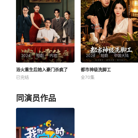
相守的温暖邻里故事，展现了
成。 &amp;nbsp; &amp;nbsp;
当代都市生活中的人情味儿与
&amp;nbsp; &amp;nbsp; &a
治愈力量。
mp;nbsp; &amp;nbsp; &amp;
nbsp; &amp;nbsp; &amp;nbs
p; &amp;nbsp; &amp;n
2024
短剧
内地
2026
短剧
中国大陆
浴火重生后她入豪门杀疯了
浴火重生后她入豪门杀疯了
都市神级洗脚工
都市神级洗脚工
已完结
全70集
姜暖
孔奇力
李若希
姜暖生活在幸福家庭备受父母
她是海城最清冷的绝美总裁，
宠爱。父亲姜丛是纪氏集团董
深陷家族逼婚与商战阴谋；他
同演员作品
事长纪森的私人秘书，母亲高
是山中走出的玄门妖孽，一身
兰芝温柔贤淑。然而，纪森的
修为深不可测。为了五百万契
阴谋让姜丛背负巨债入狱，高
约，他甘愿当她的协议丈夫，
兰芝知情被推下楼惨死，姜暖
一边在公司卑微捏脚，一边在
心灵蒙上阴影。她内心充满痛
暗处横扫杀手组织。当古武宗
苦与仇恨。她明白唯有自身强
师降临，当商业帝国崩塌，他
大，方能复仇。机会转瞬即
终于不再隐藏身份。既然乱成