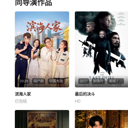
同导演作品
2026
国产剧
中国大陆
2021
剧情片
美国 / 英国
滨海人家
滨海人家
最后的决斗
最后的决斗
已完结
HD
梁煜烽
田硕
杨东澎
朱迪·科默
马特·达蒙
亚当·德赖弗
《滨海人家》以滨海市一栋普
通公寓为舞台，讲述了性格迥
根据中世纪法国最后一次经由
异的租客们从隔阂误解到相伴
战斗判决的真实故事改编而