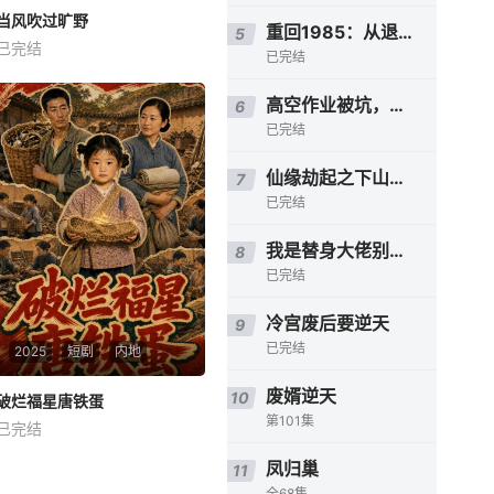
当风吹过旷野
当风吹过旷野
重回1985：从退婚开始
5
已完结
未知
已完结
高空作业被坑，我凭技术逆风翻盘
6
已完结
仙缘劫起之下山掌生死
7
已完结
我是替身大佬别馋我身子
8
已完结
冷宫废后要逆天
9
已完结
2025
短剧
内地
废婿逆天
10
破烂福星唐铁蛋
破烂福星唐铁蛋
第101集
已完结
未知
凤归巢
11
全68集