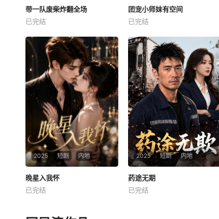
带一队废柴炸翻全场
带一队废柴炸翻全场
团宠小师妹有空间
团宠小师妹有空间
已完结
已完结
未知
未知
2025
短剧
内地
2025
短剧
内地
晚星入我怀
晚星入我怀
药途无期
药途无期
已完结
已完结
未知
未知