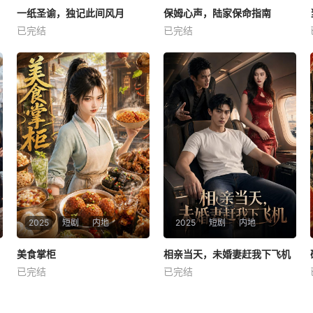
一纸圣谕，独记此间风月
一纸圣谕，独记此间风月
保姆心声，陆家保命指南
保姆心声，陆家保命指南
已完结
已完结
未知
未知
2025
短剧
内地
2025
短剧
内地
美食掌柜
美食掌柜
相亲当天，未婚妻赶我下飞机
相亲当天，未婚妻赶我下飞机
已完结
已完结
未知
未知