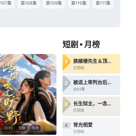
107集
第108集
第109集
第110集
第111集
•
短剧
月榜
换嫁楼先生＆顶级偏宠：楼先生他蓄谋成婚
1
已完结
被送上审判台后我绝地反击
2
全63集
长生狱主，一念镇九幽第三季
3
已完结
背光相爱
4
2025
短剧
内地
已完结