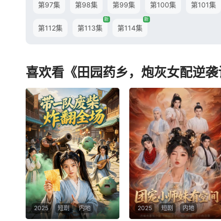
第97集
第98集
第99集
第100集
第101集
新
新
第112集
第113集
第114集
喜欢看《田园药乡，炮灰女配逆袭
2025
短剧
内地
2025
短剧
内地