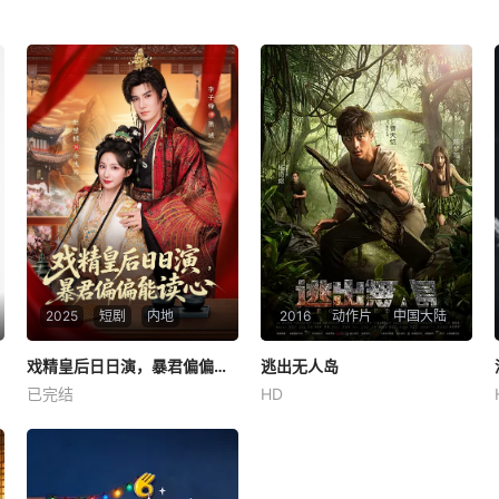
2025
短剧
内地
2016
动作片
中国大陆
戏精皇后日日演，暴君偏偏能读心＆我努力演恶毒，结果暴君会读心术
戏精皇后日日演，暴君偏偏能读心＆我努力演恶毒，结果暴君会读心术
逃出无人岛
逃出无人岛
已完结
HD
未知
曹天恺
陈梦瑶
杨奇煜
生活奢靡的富二代战斗（曹天
恺 饰）和酒吧女郎艾丽（陈梦
瑶 饰）决定私奔，突如其来的