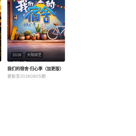
海难之后，战斗漂到了一座孤
岛，他该如何面对独自求生的
困境？与此同时，一场更大的
阴谋正在等待着他......
2026
大陆综艺
中国大陆
我们的宿舍·归心季（加更版）
我们的宿舍·归心季（加更版）
更新至20260805期
何炅
星期二 12点更1在《你好，星
期六》录制结束后，何老师带
领在长沙的老友和新朋相聚，
一起下班来到我们的宿舍，共
进晚餐、交流、倾诉。节目将
以“朋友下班后聚会”的形式呈
现，每一期聚会将由一位“宿
舍管家”负责