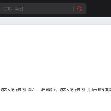
供《田园药乡，炮灰女配逆袭记》简介：《田园药乡，炮灰女配逆袭记》是由未知导演