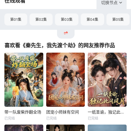
在线观看
切换节点
第01集
第02集
第03集
第04集
第05集
喜欢看《秦先生，我先渡个劫》的网友推荐作品
带一队废柴炸翻全场
团宠小师妹有空间
一纸圣谕，独记此间风月
带一队废柴炸翻全场
团宠小师妹有空间
一纸圣谕，独记此间风月
已完结
已完结
已完结
未知
未知
未知