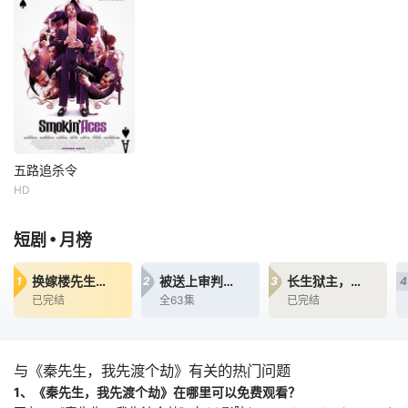
诺。苏溪在救席慕
会》IP沉淀10年。
普莱摩生命垂危，
深的过程中，腿部
十年一秩，花开天
而此时他昔日的手
受伤，便决定兑现
下值此之际以“一路
下——魔术师巴迪
席慕深的“爱情”，
生花”主题，携手众
（Jeremy Piven
从泳坛隐退，褪下
多实力唱将、金曲
饰）正与警方谈
“青鸟”身份，与他
歌王、全能偶像和
判，试图通过做污
步入婚姻。
国风新星，融合赛
点证人来减轻自己
博硬核科技，打造
的抢劫罪行，病床
奇幻音乐大秀，以
上的普莱摩下令拿
五路追杀令
“启程—前路—归途
到巴迪的心脏，并
五路追杀令
委托一名神秘的
HD
瑞安·雷诺兹
雷·利奥塔
•
短剧
月榜
本·阿弗莱克
美国黑手党头目老
换嫁楼先生＆顶级偏宠：楼先生他蓄谋成婚
被送上审判台后我绝地反击
长生狱主，一念镇九幽第三季
1
2
3
4
普莱摩生命垂危，
已完结
全63集
已完结
而此时他昔日的手
下——魔术师巴迪
（Jeremy Piven
饰）正与警方谈
与《秦先生，我先渡个劫》有关的热门问题
判，试图通过做污
1、《秦先生，我先渡个劫》在哪里可以免费观看？
点证人来减轻自己