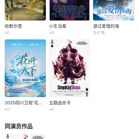
救自己的儿子小
迈尔斯通 执导的美
福，假冒虎王洛
国经典电影，玛娜·
克，与象龟一族战
洛伊 罗伯特·米彻姆
斗，最后成功粉碎
路易斯·卡尔亨 等出
了象龟及其冷血族
演。上映：1949年
哈默尔恩
小生当差
游过爱情的海
哈默尔恩
小生当差
游过爱情的海
统治森林的阴谋，
3月28日。该片主
HD
HD
全87集
芦名星
迈克尔·J·福克斯
苏溪
虽然没有成为真正
要讲述由小男孩汤
倍赏千惠子
詹姆斯·伍兹
的森林之王，却赢
姆驯
在丈夫席慕深眼
风见章子
史蒂芬·朗
得了虎王信任，成
里，苏溪只是个一
这是一座地处大山
克兰（迈克尔·J·福
无是处的家庭主妇
深处、人口稀少的
克斯 Michael J. Fo
+瘸子，但他不知
小村庄。村中的小
x 饰），一位备受
道的是苏溪还有一
学内，孩子们欢快
欢迎的好莱坞演
个身份——他爱慕
的呼声仿佛就在昨
员，决定改变他在
了五年的国际游泳
天，然而如今这里
银幕上的形象，接
冠军青鸟。五年
却再也看不到一个
下一个警探的角
前，早已在国际游
小天使的身影。人
色。这是他的一次
泳比赛上绽放异彩
2025四川卫视“花开天下·国韵”新年演唱会
五路追杀令
2025四川卫视“花开天下·国韵”新年演唱会
五路追杀令
口老龄化和过疏
尝试，试图摆脱以
的苏溪，出外集训
HD
HD
艾热
龚琳娜
瑞安·雷诺兹
化，让村子变得老
往的角色类型。为
时，偶然救了落水
李宇春
雷·利奥塔
态龙钟，暮气沉
了更好地准备这个
的席慕深，两人一
同演员作品
本·阿弗莱克
沉。前校长（坂本
角色，
见钟情，席慕深更
四川卫视《花开天
长利 饰）打
是许下海洋之星承
下国韵新年演唱
美国黑手党头目老