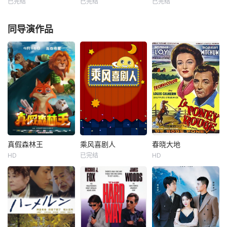
已完结
已完结
已完结
未知
未知
未知
同导演作品
真假森林王
乘风喜剧人
春晓大地
真假森林王
乘风喜剧人
春晓大地
HD
已完结
HD
张洋
吴凡
未知
玛娜·洛伊
唐泽宗
罗伯特·米彻姆
简介：喜剧人乘风
路易斯·卡尔亨
本片为经典故事
而来，暑期特别策
《狐假虎威》新
划。你想看的芒果
《春晓大地》英文
编，主要讲述的是
王牌喜剧名场面，
名《The Red Pon
杂毛狐狸福斯为了
都在这里。
y 》 是由 刘易斯·