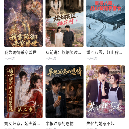
我靠防御杀穿兽世
从前说：炊烟笑过桃花村
重回八零，赶山狩猎养妻女
我靠防御杀穿兽世
从前说：炊烟笑过桃花村
重回八零，赶山狩猎养妻女
已完结
已完结
已完结
未知
未知
未知
嫡女归京，娇夫首辅被宠疯第二季
半根油条的恩情
失忆的她惹不起
嫡女归京，娇夫首辅被宠疯第二季
半根油条的恩情
失忆的她惹不起