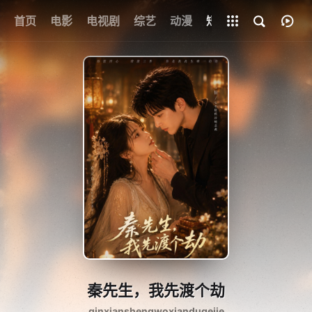
首页
电影
电视剧
综艺
全部影片
动漫
短剧
秦先生，我先渡个劫
qinxianshengwoxiandugejie