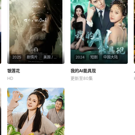
2025
剧情片
美国 / 英国
2024
短剧
中国大陆
银莲花
银莲花
我的AI能具现
我的AI能具现
HD
更新至80集
丹尼尔·戴-刘易斯
肖恩·宾
程潇
廖其昌
萨曼莎·莫顿
男主程潇是一个醉心研究AI的
中年男子（肖恩·宾 饰）从郊
穷小伙，他的AI突然能够使实
区的家中启程，走进一片森
物变现，女友嫌他穷攀上了富
林，去探望与世隔绝、形同陌
豪廖其昌，他用这一功能打脸
路的隐居兄弟（丹尼尔·戴-刘
拜金女友，开启了疯狂的逆袭
易斯 饰）。两人因一段神秘而
之旅。这时，科学怪人彼岸花
复杂的往事相连，关系充满张
盯上了他。
力，却偶尔流露温情。几十年