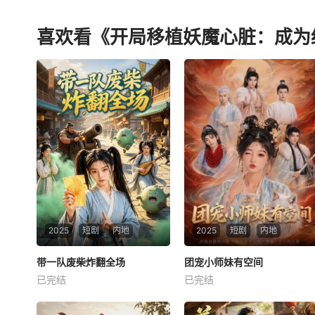
喜欢看《开局移植妖魔心脏：成为
2025
短剧
内地
2025
短剧
内地
带一队废柴炸翻全场
带一队废柴炸翻全场
团宠小师妹有空间
团宠小师妹有空间
已完结
已完结
未知
未知