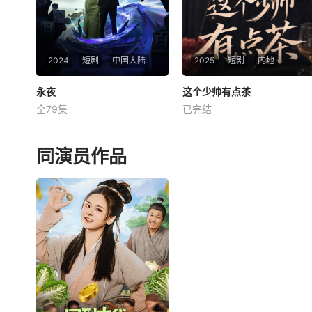
种考验和羞辱，试图迫使他放
弃婚约。
2024
短剧
中国大陆
2025
短剧
内地
永夜
永夜
这个少帅有点茶
这个少帅有点茶
全79集
已完结
叶云天
韩璐
萧芸
未知
男主乃是无上魔君，60年一轮
回，此世变成傻子，救了苏家
同演员作品
女主并与其成婚， 2年后，苏
家被江家逼得濒临破产，女主
为了家族只能被迫离婚嫁给江
家， 随后男主记忆解封，开启
了霸气护妻之路。。。