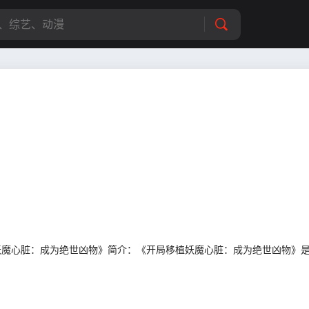
供《开局移植妖魔心脏：成为绝世凶物》简介：《开局移植妖魔心脏：成为绝世凶物》