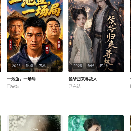
2025
短剧
内地
2025
短剧
内地
一池鱼，一场局
一池鱼，一场局
侯爷归来寻故人
侯爷归来寻故人
已完结
已完结
未知
未知