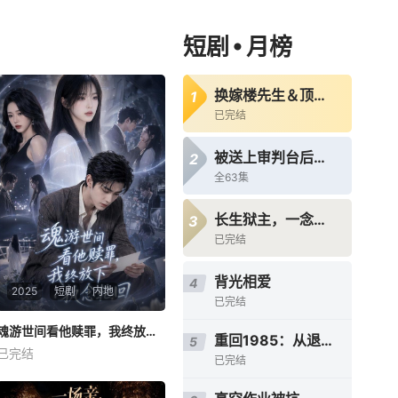
•
短剧
月榜
换嫁楼先生＆顶级偏宠：楼先生他蓄谋成婚
1
已完结
被送上审判台后我绝地反击
2
全63集
长生狱主，一念镇九幽第三季
3
已完结
背光相爱
4
2025
短剧
内地
已完结
魂游世间看他赎罪，我终放下执念轮回
魂游世间看他赎罪，我终放下执念轮回
重回1985：从退婚开始
5
已完结
未知
已完结