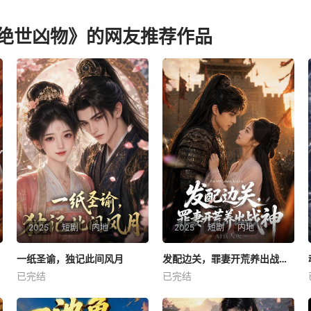
绝世凶物》的网友推荐作品
2025
短剧
内地
2025
短剧
内地
一纸圣谕，独记此间风月
一纸圣谕，独记此间风月
发配边关，罪妻开荒养出战神AI真人版
发配边关，罪妻开荒养出战神AI真人版
已完结
已完结
未知
未知