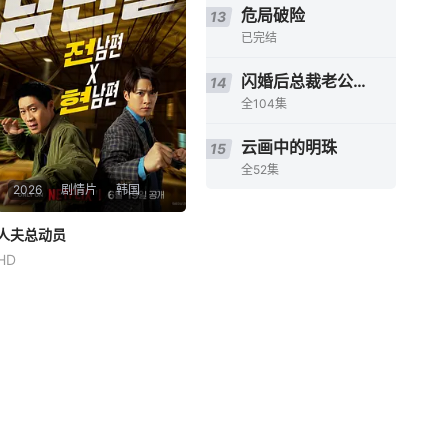
危局破险
13
已完结
闪婚后总裁老公又欲又野
14
全104集
云画中的明珠
15
全52集
2026
剧情片
韩国
人夫总动员
人夫总动员
HD
陈善圭
孔明
金知硕
资深缉毒警黄忠植被困多年的
贩毒团伙突然反扑，前妻诗奈
惨遭绑架，沦为犯罪组织要挟
他的筹码。摆在他面前的，只
有一条险路：和诗奈的现任丈
夫李敏锡联手救人。李敏锡看
似是文弱的兽医，实则心思缜
密、临危不乱。两个