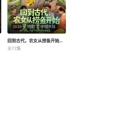
前的某桩毁灭性
2026
短剧
中国大陆
回到古代，农女从捞鱼开始发家致富
回到古代，农女从捞鱼开始发家致富
全72集
陈思思
李易恒
被二叔二婶诬陷偷簪子赶出苏
家老宅的苏青禾，意外绑定系
统，凭借系统提供的耐旱种
子、肥料和腌菜配方，从种蔬
菜起步，制作香辣萝卜干、泡
菜打开销路，与刘府酒楼签订
长期订单。面对干旱、仿品竞
争、冬季种菜难题，她靠暖棚
技术化解危机，还免费教村民
搭暖棚、种冬季菜，带动全村
增收。最终苏家盖起新房，苏
青禾从落魄少女成长为带领村
民致富的带头人，日子越过越