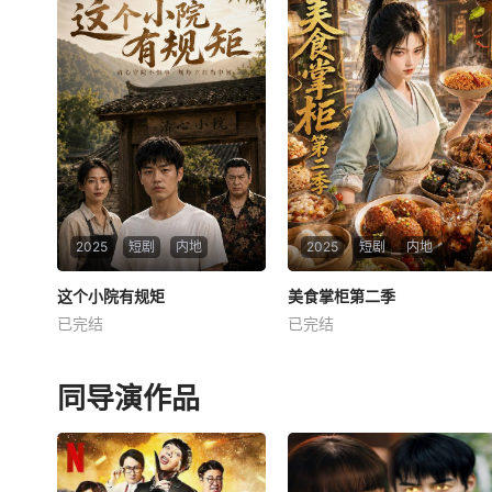
2025
短剧
内地
2025
短剧
内地
这个小院有规矩
这个小院有规矩
美食掌柜第二季
美食掌柜第二季
已完结
已完结
未知
未知
同导演作品