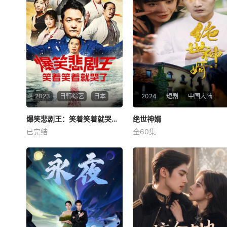
2023
日韩综艺
日本
2024
短剧
中国大陆
爆笑悲剧王：笑着笑着就哭了第二季
爆笑悲剧王：笑着笑着就哭了第二季
绝世神婿
绝世神婿
已完结
全60集
大悟
阿信
江峰
挑战面部神经极限的日本脱口
江峰一位身怀绝技却韬光养晦
秀生存节目再度开战！《爆笑
的青年，在与梁家大小姐梁雨
悲剧王：笑着笑着就哭了》由
欣的娃娃亲婚约下，成为梁家
实力坚强的日本当红搞笑双人
的上门女婿。梁家，一个表面
组“千鸟”主演，佐久间宣行制
光鲜却内藏阴谋与危机的家
作。多位喜剧演员参与脱口秀
族，对江峰的到来并不友好。
对战，脱颖而出的人可晋级到
梁老太君和梁老爷子出于对梁
下一阶段，演出惊
家未来的担忧，对他进行了种