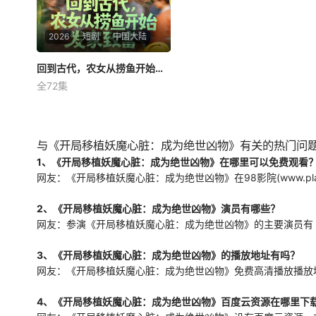
2026
短剧
中国大陆
回到古代，农女从捞鱼开始发家致富
回到古代，农女从捞鱼开始发家致富
全72集
陈思思
李易恒
被二叔二婶诬陷偷簪子赶出苏
家老宅的苏青禾，意外绑定系
统，凭借系统提供的耐旱种
与《开局移植妖魔心脏：成为绝世凶物》有关的热门问
子、肥料和腌菜配方，从种蔬
1、《开局移植妖魔心脏：成为绝世凶物》在哪里可以免费观看
菜起步，制作香辣萝卜干、泡
网友：《开局移植妖魔心脏：成为绝世凶物》在98影院(www.playr
菜打开销路，与刘府酒楼签订
长期订单。面对干旱、仿品竞
2、《开局移植妖魔心脏：成为绝世凶物》演员有哪些？
争、冬季种菜难题，她靠暖棚
网友：参演《开局移植妖魔心脏：成为绝世凶物》的主要演员有
技术化解危机，还免费教村民
搭暖棚、种冬季菜，带动全村
增收。最终苏家盖起新房，苏
3、《开局移植妖魔心脏：成为绝世凶物》的播放地址有吗？
青禾从落魄少女成长为带领村
网友：《开局移植妖魔心脏：成为绝世凶物》免费高清播放播放地址：www.play
民致富的带头人，日子越过越
红火。
4、《开局移植妖魔心脏：成为绝世凶物》百度云资源在哪里下