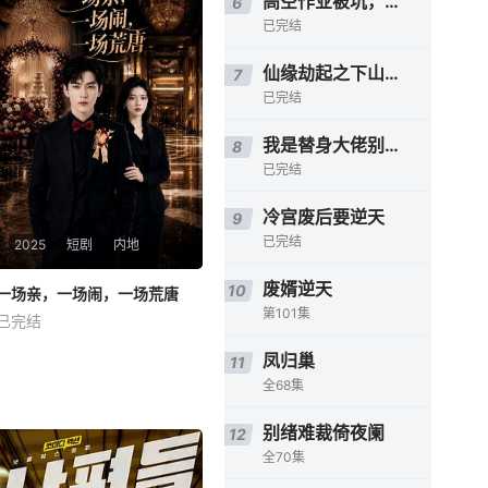
高空作业被坑，我凭技术逆风翻盘
6
已完结
仙缘劫起之下山掌生死
7
已完结
我是替身大佬别馋我身子
8
已完结
冷宫废后要逆天
9
已完结
2025
短剧
内地
废婿逆天
10
一场亲，一场闹，一场荒唐
一场亲，一场闹，一场荒唐
第101集
已完结
未知
凤归巢
11
全68集
别绪难裁倚夜阑
12
全70集