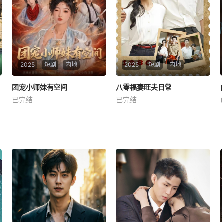
2025
短剧
内地
2025
短剧
内地
团宠小师妹有空间
团宠小师妹有空间
八零福妻旺夫日常
八零福妻旺夫日常
已完结
已完结
未知
未知