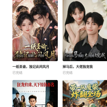
2025
短剧
内地
2025
短剧
内地
一纸圣谕，独记此间风月
一纸圣谕，独记此间风月
掉马后，大佬独宠我
掉马后，大佬独宠我
已完结
已完结
未知
未知