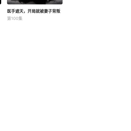
医手遮天，开局就被妻子背叛
医手遮天，开局就被妻子背叛
第100集
未知
身患绝症的他，在妻子的算计
背叛之后，偶得老祖医术传
承，打脸欺辱过他的人，并将
医术发扬光大，终成一代神
医。