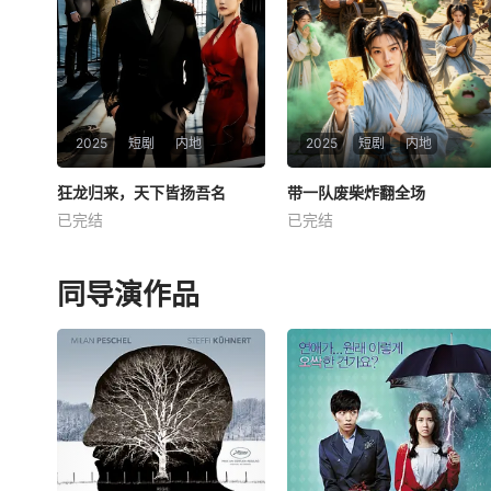
2025
短剧
内地
2025
短剧
内地
狂龙归来，天下皆扬吾名
狂龙归来，天下皆扬吾名
带一队废柴炸翻全场
带一队废柴炸翻全场
已完结
已完结
未知
未知
同导演作品