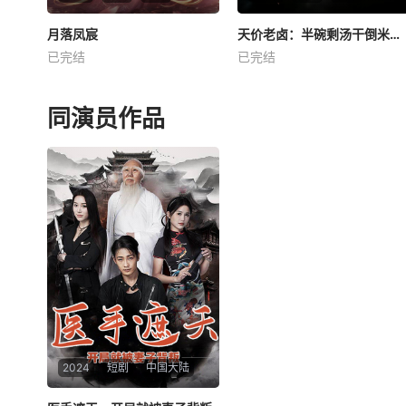
月落凤宸
月落凤宸
天价老卤：半碗剩汤干倒米其林饭店
天价老卤：半碗剩汤干倒米其林饭店
已完结
已完结
未知
未知
同演员作品
2024
短剧
中国大陆