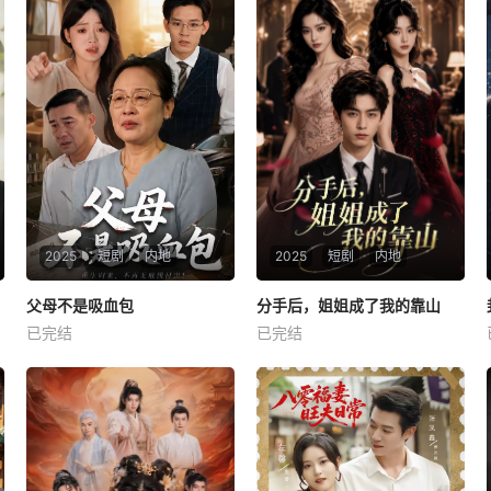
2025
短剧
内地
2025
短剧
内地
父母不是吸血包
父母不是吸血包
分手后，姐姐成了我的靠山
分手后，姐姐成了我的靠山
已完结
已完结
未知
未知