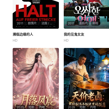
2011
剧情片
法国 / 德国
2011
喜剧片
韩国
濒临边缘的人
濒临边缘的人
我的见鬼女友
我的见鬼女友
HD
HD
Steffi Kühnert
Milan Peschel
孙艺珍
李民基
朴哲民
Talisa Lilly Lemke
偶然的机会，街头魔术师马兆
弗兰克（米兰·佩斯彻尔 Milan
邱（李民基 饰）结识了面带忧
Peschel饰）和西蒙（斯黛菲·
郁和惆怅女子姜予丽（孙艺珍
库恩特 Steffi Kühnert饰）本
饰）。予丽的神情给了他无限
是一对幸福的夫妇，他们拥有
启发，他邀请予丽与之合作，
稳定的工作、新买的房子，还
共同编排的鬼魂表演引起巨大
有一双儿女。然而一个突如其
的轰动，整个团队都热情高
来的消息不
涨。但是予丽从不
2025
短剧
内地
2025
短剧
内地