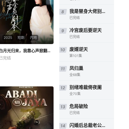
我是替身大佬别馋我身子
8
已完结
冷宫废后要逆天
9
已完结
2025
短剧
内地
废婿逆天
10
白月光归来，我靠心声掀翻全员剧本
白月光归来，我靠心声掀翻全员剧本
第101集
已完结
未知
凤归巢
11
全68集
别绪难裁倚夜阑
12
全70集
危局破险
13
已完结
闪婚后总裁老公又欲又野
14