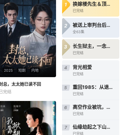
换嫁楼先生＆顶级偏宠：楼先生他蓄谋成婚
1
已完结
被送上审判台后我绝地反击
2
全63集
长生狱主，一念镇九幽第三季
3
已完结
背光相爱
4
2025
短剧
内地
已完结
封总，太太她已读不回
封总，太太她已读不回
重回1985：从退婚开始
5
已完结
未知
已完结
高空作业被坑，我凭技术逆风翻盘
6
已完结
仙缘劫起之下山掌生死
7
已完结