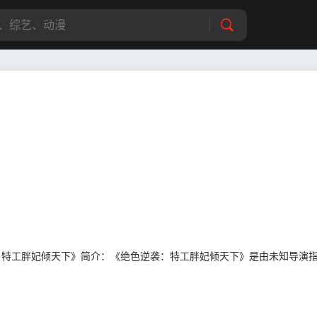
供《绝色逆袭：特工胖妃倾天下》简介：《绝色逆袭：特工胖妃倾天下》是由未知导演