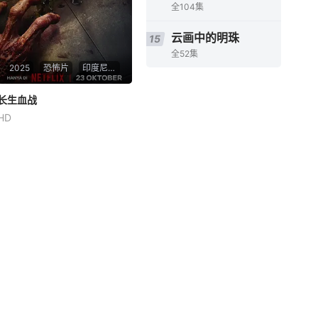
全104集
云画中的明珠
15
全52集
2025
恐怖片
印度尼西亚
长生血战
长生血战
HD
Mikha Tambayong
伊娃·西莉亚
东尼·达玛拉
一个关系不和的家庭经营着一
家知名的草药公司。公司老板
试图创新，研制一种新药水，
结果却引发了丧尸疫情。