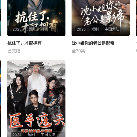
2025
短剧
内地
2025
短剧
中国大陆
抗住了，才配拥有
抗住了，才配拥有
沈小姐你的老公是影帝
沈小姐你的老公是影帝
已完结
全70集
未知
沈南枝
沈南枝回国后任分公司职务，
因综艺嘉宾变故成为素人嘉
宾，录制时遭夏凝霜刁难，与
顾承渊暗生情愫。婚后她麻烦
不断，感情历经波折。最后沈
芊芊和柳梦雅策划车祸，顾承
渊为救她受伤，两人冰释前
嫌，收获幸福。
2024
短剧
中国大陆