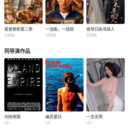
美食掌柜第二季
一池鱼，一场局
侯爷归来寻故人
美食掌柜第二季
一池鱼，一场局
侯爷归来寻故人
已完结
已完结
已完结
未知
未知
未知
同导演作品
内陆帝国
幽灵夏日
一念无明
内陆帝国
幽灵夏日
一念无明
HD
HD
HD
劳拉·邓恩
图娜·德韦克
曾志伟
余文乐