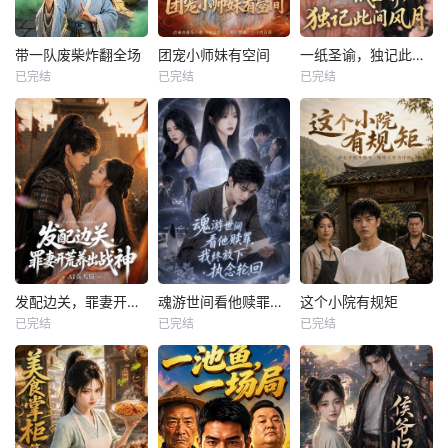
带一队废柴炸翻全场
团宠小师妹有空间
一纸圣谕，独记此间风月
带一队废柴炸翻全场
团宠小师妹有空间
一纸圣谕，独记此间风月
已完结
已完结
已完结
未知
未知
未知
发配边关，罪妻开荒养出战神AI真人版
魂游世间看他赎罪，我终放下执念轮回
这个小院有规矩
发配边关，罪妻开荒养出战神AI真人版
魂游世间看他赎罪，我终放下执念轮回
这个小院有规矩
已完结
已完结
已完结
未知
未知
未知