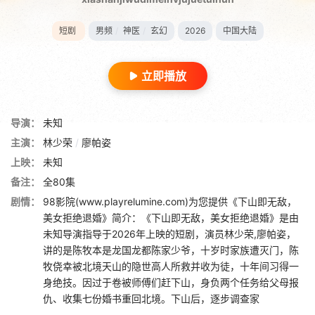
短剧
男频
/
神医
/
玄幻
2026
中国大陆
立即播放
导演：
未知
主演：
林少荣
/
廖帕姿
上映：
未知
备注：
全80集
剧情：
98影院(www.playrelumine.com)为您提供《下山即无敌，
美女拒绝退婚》简介：《下山即无敌，美女拒绝退婚》是由
未知导演指导于2026年上映的短剧，演员林少荣,廖帕姿，
讲的是陈牧本是龙国龙都陈家少爷，十岁时家族遭灭门，陈
牧侥幸被北境天山的隐世高人所救并收为徒，十年间习得一
身绝技。因过于卷被师傅们赶下山，身负两个任务给父母报
仇、收集七份婚书重回北境。下山后，逐步调查家