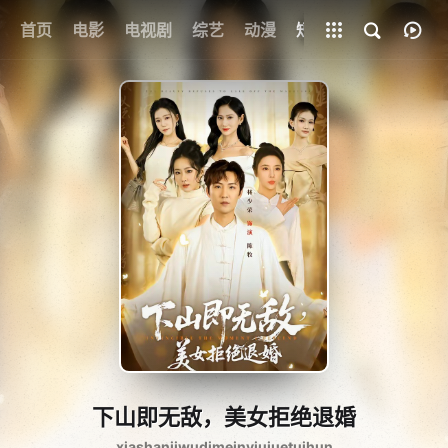
首页
电影
电视剧
综艺
全部影片
动漫
短剧
下山即无敌，美女拒绝退婚
xiashanjiwudimeinvjujuetuihun