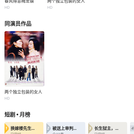
方破获非法交易，
教。罗马尼亚大将
春风得意梅龙镇
两个独立包装的女人
春风得意梅龙镇
两个独立包装的女人
一路逆袭，最终收
军德古拉伯爵(加里
HD
HD
金士杰
吴倩莲
张敏
江美仪
获财权与真心，走
•奥德曼 饰)临危受
陈小春
张坚庭
上人生巅峰。
命征讨，不料就在
同演员作品
他获胜之时
抗战胜利后的年除
Christy刚被男友阿
夕，在上海著名的
勇抛弃，她一向以
梅龙酒家厨房里，
为失恋的女人一如
沪上名厨梅松孝、
大减价的货品，身
龙恩恩、方元镇和
价暴跌，这时要尽
李一勺联袂烹制了
快觅得男人填补空
十三道令人叫绝的
虚，令身价止跌回
胜利大菜，尤为“龙
升。失恋后，她认
凤四喜齐临门”压轴
识了商人Johnny和
菜令众食客啧舌。
速递员明仔。两个
常言道“久合必
男人的背景迥异，
两个独立包装的女人
分”，次年的除夕不
令Chri
两个独立包装的女人
复往
HD
张敏
江美仪
张坚庭
•
短剧
月榜
Christy刚被男友阿
勇抛弃，她一向以
换嫁楼先生＆顶级偏宠：楼先生他蓄谋成婚
被送上审判台后我绝地反击
长生狱主，一念镇九幽第三季
1
2
3
4
为失恋的女人一如