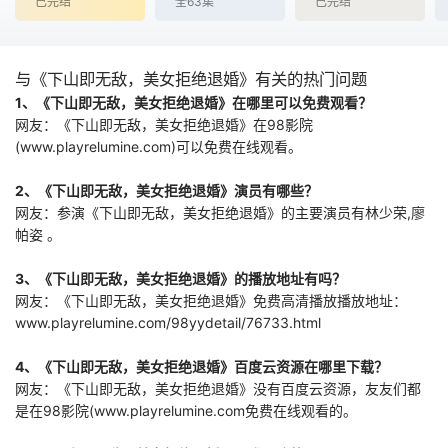
已完结
全63集
已完结
大减价的货品，身
价暴跌，这时要尽
快觅得男人填补空
虚，令身价止跌回
与《下山即无敌，美女拒绝退婚》有关的热门问题
升。失恋后，她认
1、《下山即无敌，美女拒绝退婚》在哪里可以免费观看？
识了商人Johnny和
网友：《下山即无敌，美女拒绝退婚》在98影院
速递员明仔。两个
男人的背景迥异，
(www.playrelumine.com)可以免费在线观看。
令Chri
2、《下山即无敌，美女拒绝退婚》演员有哪些？
网友：参演《下山即无敌，美女拒绝退婚》的主要演员有林少荣,廖
帕姿 。
3、《下山即无敌，美女拒绝退婚》的播放地址有吗？
网友：《下山即无敌，美女拒绝退婚》免费高清播放播放地址：
www.playrelumine.com/98yydetail/76733.html
4、《下山即无敌，美女拒绝退婚》百度云资源在哪里下载？
网友：《下山即无敌，美女拒绝退婚》没有百度云资源，友友们都
是在98影院(www.playrelumine.com免费在线观看的。