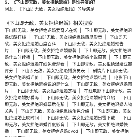
5、《下山即无敌，美女拒绝退婚》是谁导演的？
网友：《下山即无敌，美女拒绝退婚》的导演是
《下山即无敌，美女拒绝退婚》相关搜索
下山即无敌，美女拒绝退婚爱奇艺在线
|
下山即无敌，美女拒绝退
婚优酷在线
|
下山即无敌，美女拒绝退婚西瓜影音
|
下山即无
敌，美女拒绝退婚百度百科
|
下山即无敌，美女拒绝退婚预告
片
|
下山即无敌，美女拒绝退婚原著
|
下山即无敌，美女拒绝退
婚什么时候播
|
下山即无敌，美女拒绝退婚小说原著
|
下山即无
敌，美女拒绝退婚在线免费观看
|
下山即无敌，美女拒绝退婚豆瓣
评分
|
下山即无敌，美女拒绝退婚演员表
|
剧情片下山即无敌，
美女拒绝退婚评价
|
下山即无敌，美女拒绝退婚结局
|
电影下山
即无敌，美女拒绝退婚说的是什么
|
下山即无敌，美女拒绝退婚图
片
|
下山即无敌，美女拒绝退婚定档
|
在线电影下山即无敌，美
女拒绝退婚好看吗
|
下山即无敌，美女拒绝退婚剧情介绍
|
下山
即无敌，美女拒绝退婚幕后花絮
|
下山即无敌，美女拒绝退婚人物
关系
|
下山即无敌，美女拒绝退婚角色介绍
|
下山即无敌，美女
拒绝退婚上映时间
|
下山即无敌，美女拒绝退婚迅雷下载
|
下山
即无敌，美女拒绝退婚百度影音
|
下山即无敌，美女拒绝退婚快
播
|
下山即无敌，美女拒绝退婚qvod
|
下山即无敌，美女拒绝