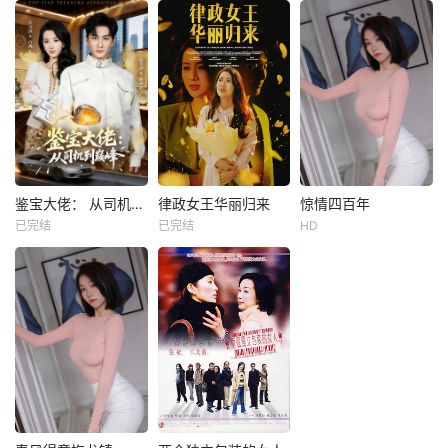
杰瑞米·艾恩斯
Bruno
Tony
方皓玟
贾斯汀·塞洛克斯
患有躁郁症的阿东
在由金斯利（杰瑞
（余文乐 饰）因为
米·艾恩斯 Jeremy I
当年误杀饱受痛症
rons 饰）导演的电
折磨的妈妈（金燕
影里，尼基（劳拉·
玲 饰）被判入住青
邓恩 Laura Dern
山医院，康复出院
饰）扮演了一个名
后住在当陆港司机
叫苏珊的女人，她
的爸爸黄大海（曾
在剧中的情人是戴
志伟 饰）的板间房
鉴宝大佬： 从司机到巅峰
律政女王华丽归来
惊情四百年
鉴宝大佬： 从司机到巅峰
律政女王华丽归来
惊情四百年
文（贾斯汀·塞洛克
里。黄大海试图关
已完结
已完结
HD
黄昱清
辛诗琪
未知
加里·奥德曼
斯 Justin Th
心儿子，但阿东却
薇诺娜·瑞德
并不领情，原来阿
网约车司机陈易阳
安东尼·霍普金斯
东
遭女友背叛后，意
外激活鉴宝戒指，
这是一部阴森诡异
既能鉴物亦能识
的吸血鬼传说,同时
人。他凭借这一金
也是一个凄美感伤
手指，在古玩界崭
的爱情故事。 公元
露头角，打脸拜金
1462年，土耳其人
前任与嚣张对手沈
入侵君士坦丁堡，
少临。期间协助警
并威胁到整个基督