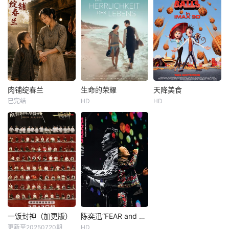
年，终于在夫君萧
妻陷害，家破人亡
破野葬礼上放声大
后被高人救下，苦
笑，重获自由。不
修五年武道、丹
料意外重生，回到
道、医道归来复
联姻前夕，还被系
仇。他大闹仇人订
统逼迫攻略萧破
婚宴，揭露阴谋、
野、改写他的死
手刃仇敌，一路破
局。与此同时，被
除金、郑、杨三大
她“气死”的萧破野
豪门与血宗的围
肉铺绽春兰
生命的荣耀
天降美食
肉铺绽春兰
生命的荣耀
天降美食
也带着恨意重生，
剿，结识莫清婉、
已完结
HD
HD
未知
亨丽埃特·肯夫里乌斯
比尔·哈德尔
伪装成侍卫潜伏身
陆诗琪、楚依依等
萨宾·塔布瑞亚
安娜·法瑞丝
边，一心复仇。两
人，逐步揭开父母
詹姆斯·肯恩
人互相试探、伪装
死亡的真相，揪出
《生命的荣耀》的
拉扯，从棺前仇人
幕后黑手安凌天。
灵感来自弗兰兹·卡
在名为斯沃罗夫的
变枕边爱人。傅知
洛辰建立势力、修
夫卡和朵拉·迪亚芒
小岛上，生活着一
遥手撕渣爹庶妹，
炼成仙，覆灭血
之间的爱情故事。
个名叫弗林德·洛克
萧破野护妻宠妻无
宗，为家族复仇，
伍德（比尔·哈德 Bi
度，二人联手揭穿
最终走向巅峰。
ll Hader 配音）青
宫斗阴谋、平定乱
年，他从小就想法
世，揭开双重生的
多多，热衷各种各
秘密。两世爱恨纠
样的科学发明，比
一饭封神（加更版）
陈奕迅“FEAR and DREAMS”演唱会
一饭封神（加更版）
陈奕迅“FEAR and DREAMS”演唱会
缠，最终携手而
如不用鞋带的鞋
更新至20250720期
HD