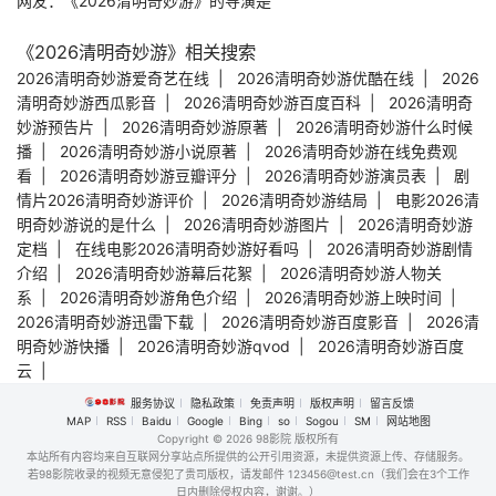
网友：《2026清明奇妙游》的导演是
《2026清明奇妙游》相关搜索
2026清明奇妙游爱奇艺在线
|
2026清明奇妙游优酷在线
|
2026
清明奇妙游西瓜影音
|
2026清明奇妙游百度百科
|
2026清明奇
妙游预告片
|
2026清明奇妙游原著
|
2026清明奇妙游什么时候
播
|
2026清明奇妙游小说原著
|
2026清明奇妙游在线免费观
看
|
2026清明奇妙游豆瓣评分
|
2026清明奇妙游演员表
|
剧
情片2026清明奇妙游评价
|
2026清明奇妙游结局
|
电影2026清
明奇妙游说的是什么
|
2026清明奇妙游图片
|
2026清明奇妙游
定档
|
在线电影2026清明奇妙游好看吗
|
2026清明奇妙游剧情
介绍
|
2026清明奇妙游幕后花絮
|
2026清明奇妙游人物关
系
|
2026清明奇妙游角色介绍
|
2026清明奇妙游上映时间
|
2026清明奇妙游迅雷下载
|
2026清明奇妙游百度影音
|
2026清
明奇妙游快播
|
2026清明奇妙游qvod
|
2026清明奇妙游百度
云
|
服务协议
隐私政策
免责声明
版权声明
留言反馈
MAP
RSS
Baidu
Google
Bing
so
Sogou
SM
网站地图
Copyright
© 2026 98影院 版权所有
本站所有内容均来自互联网分享站点所提供的公开引用资源，未提供资源上传、存储服务。
若98影院收录的视频无意侵犯了贵司版权，请发邮件 123456@test.cn（我们会在3个工作
日内删除侵权内容，谢谢。）