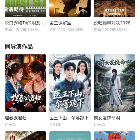
造，探索&amp;qu
人秀。此次，合伙
引入“竞演+合宿”的
ot;在不够理想的环
人们将进一步深入
双线叙事，演员们
境中，如何创造理
更全面真实的经营
不仅在这里同台竞
想生活&amp;quot;
生态，全力助推国
演，还要在一起合
脱口秀和Ta的朋友们第三季（加更版）
第三调解室
说唱巅峰对决2026
脱口秀和Ta的朋友们第三季（加更版）
第三调解室
说唱巅峰对决2026
的时代命题。这是
货出海，打造汇聚
宿生活，并在过程
更新至20260808期
更新至20260808期
更新至20260808期
未知
刘佳
小河
严浩翔
谢帝
一场关于城市更
中国品牌的特色门
中找到志同道合的
张嘉益
艾热
新，社区再造
店，从巴黎到伦
朋友，相互帮助、
脱口秀顶级竞技舞
同导演作品
敦，从
相
台，年度热梗发源
每天 14点更1第三
星期六 18点更1 星
地，2026夏天准时
调解室，说法，说
期日 12点更1#202
快乐
理，说亲情。第三
6爱桃综快乐不重
调解室是国内第一
样# #说唱十周年
档具有法律效力的
巅峰对决#全新升
排解矛盾、化解纠
级归来，这次不止
纷的电视节目。 &a
比技术，更要玩灵
mp;nbsp; &amp;nb
魂共振！最顶的舞
sp; &amp;nbsp; &a
台+最真的故事，
mp;nbsp; &amp;nb
让每个beat都成为
sp; &amp;nbsp;
年轻态度的发生
埋春欲君归
医王下山，尔等跪下
前女友饶命啊
器。十
埋春欲君归
医王下山，尔等跪下
前女友饶命啊
已完结
全81集
已完结
陈云廷
墨凝
黄昱清
张如意
未知
傅知遥忍辱十五
洛辰遭挚友与未婚