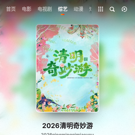
首页
电影
电视剧
综艺
全部影片
动漫
短剧
2026清明奇妙游
2026qingmingqimiaoyou