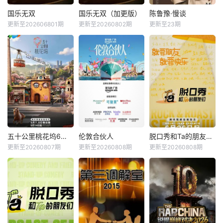
国乐无双
国乐无双（加更版）
陈鲁豫·慢谈
国乐无双
国乐无双（加更版）
陈鲁豫·慢谈
更新至202606801期
更新至20260802期
更新至23期
蓝羽
华少
成龙
李宇春
陈鲁豫
陈奕迅
成龙
张杰
易立竞
星期六 22点30更1
《国粤无双》是浙
星期一 更1鲁豫的
《国粤无双》是浙
江卫视、中央宣传
第一档视频播客
江卫视、中央宣传
部电影卫星频道联
《陈鲁豫 · 慢谈》
部电影卫星频道联
合推出的节目。 &a
将于8.18在B站独家
合推出的节目。 &a
mp;nbsp; &amp;nb
上线。 &amp;nbs
mp;nbsp; &amp;nb
sp; &amp;nbsp; &a
p; &amp;nbsp; &a
sp; &amp;nbsp; &a
mp;nbsp; &amp;nb
mp;nbsp; &amp;nb
mp;nbsp; &amp;nb
sp; &amp;nbsp; &a
sp; &amp;nbsp; &a
sp; &amp;nbsp; &a
mp;nbsp; &amp;nb
mp;nbsp; &amp;nb
五十公里桃花坞6（加更版)
伦敦合伙人
脱口秀和Ta的朋友们第三季
五十公里桃花坞6（加更版)
伦敦合伙人
脱口秀和Ta的朋友们第三季
mp;nbsp; &amp;nb
sp; &amp;nbsp; &a
sp; &amp;nbsp; &a
更新至20260807期
更新至20260808期
更新至20260808期
周涛
袁咏仪
尚雯婕
张予曦
陈鲁豫
大张伟
sp; &amp;
mp;nbsp
mp;nb
彭冠英
李佳琦
周深
星期四 18点更1节
&amp;nbsp;《伦敦
第三季集结54组脱
目以“城市角落”为
合伙人》是由湖南
口秀演员，聚集资
主题，集结15位多
卫视、芒果TV、小
深老人和新锐潜力
元坞民通过21天的
芒联合出品的青春
新人，阵容多元丰
共同生活与亲手建
合伙人开店创业真
富。本季节目首次