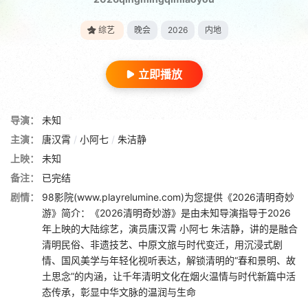
综艺
晚会
2026
内地
立即播放
导演：
未知
主演：
唐汉霄
/
小阿七
/
朱洁静
上映：
未知
备注：
已完结
剧情：
98影院(www.playrelumine.com)为您提供《2026清明奇妙
游》简介：《2026清明奇妙游》是由未知导演指导于2026
年上映的大陆综艺，演员唐汉霄 小阿七 朱洁静，讲的是融合
清明民俗、非遗技艺、中原文旅与时代变迁，用沉浸式剧
情、国风美学与年轻化视听表达，解锁清明的“春和景明、故
土思念”的内涵，让千年清明文化在烟火温情与时代新篇中活
态传承，彰显中华文脉的温润与生命