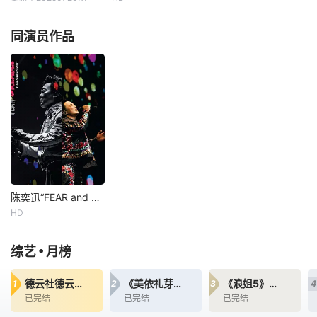
归。
谢霆锋
张勇
陈奕迅
子、能够自动行走
郑永麒
的电视、飞行汽
同演员作品
车、猴子语
星期日 12点更1这
是一档大型美食竞
技综艺。100位优
秀厨师带着对中华
美食的尊重与热
爱，借助炉台灶
火，利用手中厨刀
锅具，通过在节目
中不同形式的比拼
和挑战，开启一场
中国美食界的巅峰
陈奕迅“FEAR and DREAMS”演唱会
对决，看最终谁能
陈奕迅“FEAR and DREAMS”演唱会
问鼎“
HD
陈奕迅
•
综艺
月榜
德云社德云三筱相声专场天津站2025
《美依礼芽&amp;特酷B站独家直播》全程回顾
《浪姐5》吃瓜汇总
1
2
3
4
已完结
已完结
已完结