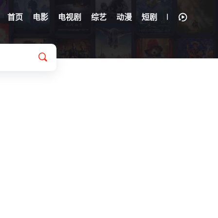
首页
电影
电视剧
综艺
动漫
短剧
亚·克罗斯
/
/
米奇·麦迪森
/
普路特·泰勒·文斯
/
大卫·科伦斯韦
/
Bia