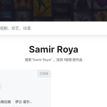
Samir Roya
搜索"Samir Roya" ，找到
1
部影视作品
已完结
英格拉姆
/
伊兰·诺尔
/
布伦特·吉尔曼
/
拜伦·鲍尔斯
/
诺亚·尤佩
/
乔赛