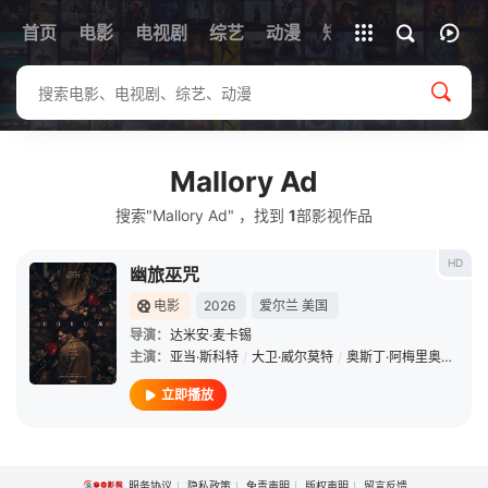
首页
电影
电视剧
综艺
全部影片
动漫
短剧
Mallory Ad
搜索"Mallory Ad" ，找到
1
部影视作品
HD
幽旅巫咒
电影
2026
爱尔兰
美国
导演：
达米安·麦卡锡
主演：
亚当·斯科特
/
大卫·威尔莫特
/
奥斯丁·阿梅里奥
/
弗洛
立即播放
服务协议
隐私政策
免责声明
版权声明
留言反馈