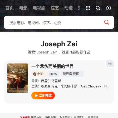
首页
电影
电视剧
综艺
全部影片
动漫
短剧
Joseph Zei
搜索"Joseph Zei" ，找到
1
部影视作品
HD
一个悲伤而美丽的世界
电影
2025
黎巴嫩
德国
导演：
西里尔·阿里斯
主演：
穆尼亚·阿克
/
朱莉娅·卡萨
/
Alex Choueiry
/
Hasan Akil
立即播放
服务协议
隐私政策
免责声明
版权声明
留言反馈