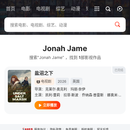
首页
电影
电视剧
综艺
全部影片
动漫
短剧
Jonah Jame
搜索"Jonah Jame" ，找到
1
部影视作品
已完结
盐沼之下
电视剧
2026
英国
导演：
克莱尔·奥克利
/
玛丽·奈伊
主演：
凯利·蕾莉
/
拉菲·斯波
/
乔纳森·普雷斯
/
娜奥米·杨
/
哈
立即播放
服务协议
隐私政策
免责声明
版权声明
留言反馈