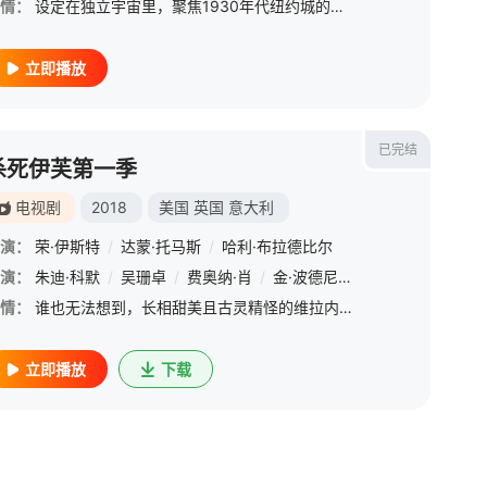
情：
设定在独立宇宙里，聚焦1930年代纽约城的一个上了年纪、倒霉透顶的私家侦探，作为这个城市里唯一的超级英雄，他被迫与过去的生活作斗争。
立即播放
已完结
杀死伊芙第一季
电视剧
2018
美国
英国
意大利
演：
荣·伊斯特
/
达蒙·托马斯
/
哈利·布拉德比尔
塔尔
演：
/
朱迪·科默
莎伦·邓肯-布鲁斯特
/
吴珊卓
/
/
费奥纳·肖
海伦娜·伯翰·卡特
/
金·波德尼亚
/
希米什·帕特尔
/
欧文·麦克唐纳
/
汉娜·
/
情：
谁也无法想到，长相甜美且古灵精怪的维拉内拉（朱迪·科默 Jodie Comer 饰）竟是一名顶级杀手，与冷酷无情不苟言笑的同行不同，她特立独行，甚至有些偏执幼稚，在对待猎物时老有一种猫捉老鼠的玩弄欲望
立即播放
下载