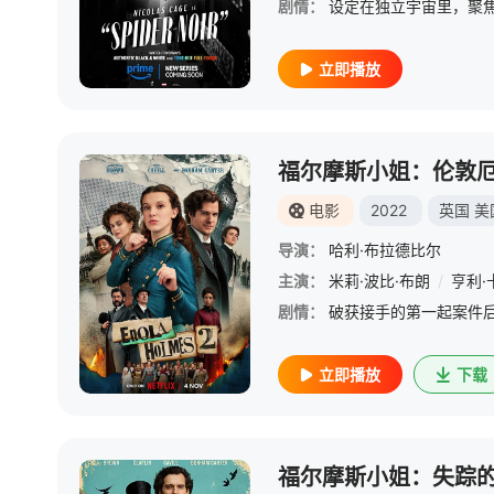
剧情：
立即播放
福尔摩斯小姐：伦敦
电影
2022
英国
美
导演：
哈利·布拉德比尔
主演：
米莉·波比·布朗
/
亨利·
剧情：
立即播放
下载
福尔摩斯小姐：失踪