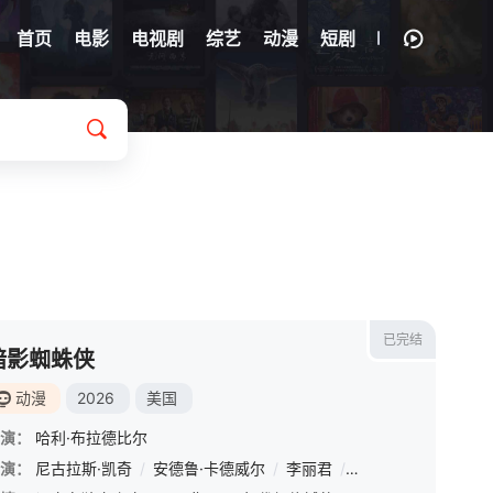
首页
电影
电视剧
综艺
动漫
短剧
已完结
暗影蜘蛛侠
动漫
2026
美国
演：
哈利·布拉德比尔
演：
亚伯拉罕·波波拉
尼古拉斯·凯奇
/
约翰·帕特里克·乔丹
/
安德鲁·卡德威尔
/
/
惠特尼·赖斯
李丽君
/
布莱丹·格里森
/
克雷格·亨宁森
/
杰