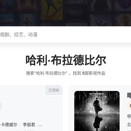
哈利·布拉德比尔
搜索"哈利·布拉德比尔" ，找到
5
部影视作品
已完结
导
·卡德威尔
/
李丽君
/
布莱丹·格里森
/
杰克·休斯顿
/
拉蒙尼·莫里斯
/
主