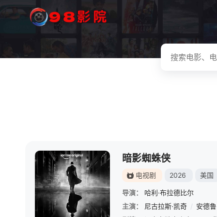
暗影蜘蛛侠
电视剧
2026
美国
导演：
哈利·布拉德比尔
主演：
尼古拉斯·凯奇
/
安德鲁