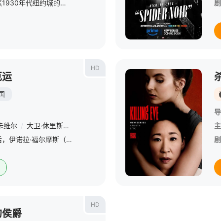
设定在独立宇宙里，聚焦1930年代纽约城的一个上了年纪、倒霉透顶的私家侦探，作为这个城市里唯一的超级英雄，他被迫与过去的生活作斗争。
剧
HD
厄运
国
导
卡维尔
/
大卫·休里斯
/
路易斯·帕特里奇
/
苏珊·沃卡曼
/
阿迪勒·阿赫
主
破获接手的第一起案件后，伊诺拉·福尔摩斯（米莉·波比·布朗饰）追随著名的哥哥夏洛克（亨利·卡维尔饰）的脚步，开办了自己的侦探事务所，却发现女性职业侦探的生活并不像看上去那么容易。在她不得不接受成年后的
剧
HD
的侯爵