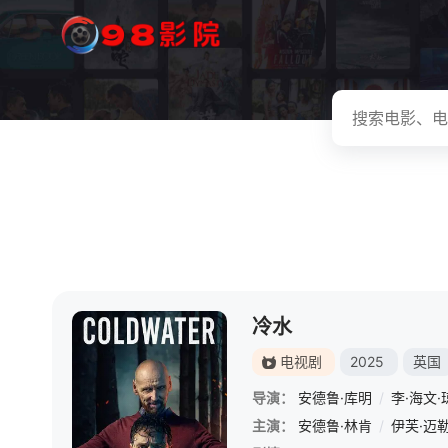
冷水
电视剧
2025
英国
导演：
安德鲁·库明
/
李·海文·
主演：
安德鲁·林肯
/
伊芙·迈