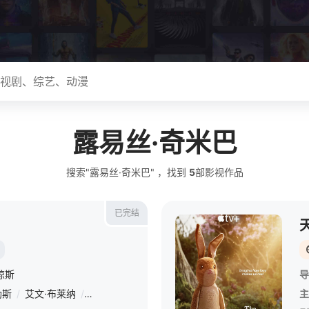
露易丝·奇米巴
搜索"露易丝·奇米巴" ，找到
5
部影视作品
已完结
琼斯
导
勒斯
/
艾文·布莱纳
/
因迪拉·瓦玛
/
罗恩·麦克唐纳
/
露易丝·奇米巴
/
主