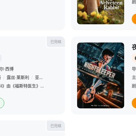
剧
已完结
尔·西博
导
斯
/
露丝·莱斯利
/
亚当·詹姆斯
/
卡尔·马卡宁奇
/
康纳·斯温德尔
/
马丁
主
BBC惊悚剧集《不眠 Vigil》由《福斯特医生》Suranne Jones、《权力的游戏》Rose Leslie和《摩斯探长前传》Shaun Evans主演。 &amp;nbsp; &amp;nbsp; &amp;nbsp
剧
已完结