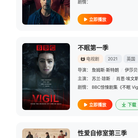
剧情：
立即播放
不眠第一季
电视剧
2021
英国
导演：
詹姆斯·斯特朗
/
伊莎贝
主演：
苏兰·琼斯
/
肖恩·埃文
剧情：
立即播放
下载
性爱自修室第三季