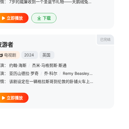
情：
7岁的威廉收到一个圣诞节礼物——天鹅绒兔子玩具，他们成了终身相伴的朋友，也在不经意间开启了魔法世界的大门。
立即播放
下载
已完结
夜游者
电视剧
2024
英国
演：
约翰·海斯
/
杰米·马格努斯·斯通
·康普斯顿
演：
亚历山德拉·罗奇
/
汤姆·吉尔
/
/
乔·科尔
奥拉·拉塞尔
/
Remy Beasley
/
吉姆·斯图格恩
/
露易丝·奇米巴
/
洛恩·麦克菲登
/
情：
该剧设定在一辆格拉斯哥到伦敦的卧铺火车上，火车上发生危机并迅速升级，两位陌生人必须合作拯救车上的乘客。
立即播放