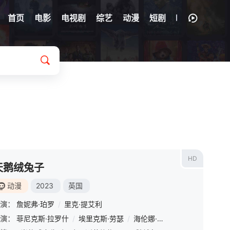
首页
电影
电视剧
综艺
动漫
短剧
HD
天鹅绒兔子
动漫
2023
英国
演：
詹妮弗·珀罗
/
里克·提艾利
演：
阿比盖尔·劳里
菲尼克斯·拉罗什
/
杰森·艾伦·斯坦斯
/
埃里克斯·劳瑟
/
李·菲利普斯
/
海伦娜·伯翰·卡特
/
阿玛拉·阿特瓦尔
/
妮可拉·考