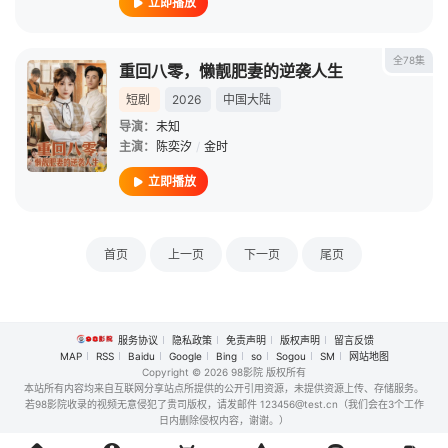
立即播放
全78集
重回八零，懒靓肥妻的逆袭人生
短剧
2026
中国大陆
导演：
未知
主演：
陈奕汐
/
金时
立即播放
首页
上一页
下一页
尾页
服务协议
隐私政策
免责声明
版权声明
留言反馈
MAP
RSS
Baidu
Google
Bing
so
Sogou
SM
网站地图
Copyright
© 2026 98影院 版权所有
本站所有内容均来自互联网分享站点所提供的公开引用资源，未提供资源上传、存储服务。
若98影院收录的视频无意侵犯了贵司版权，请发邮件 123456@test.cn（我们会在3个工作
日内删除侵权内容，谢谢。）