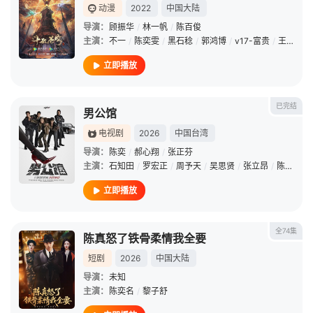
动漫
2022
中国大陆
导演：
顾振华
/
林一帆
/
陈百俊
主演：
不一
/
陈奕雯
/
黑石稔
/
郭鸿博
/
v17-富贵
/
王宇航
/
立即播放
已完结
男公馆
电视剧
2026
中国台湾
导演：
陈奕
/
郝心翔
/
张正芬
主演：
石知田
/
罗宏正
/
周予天
/
吴思贤
/
张立昂
/
陈奕
/
孙
立即播放
全74集
陈真怒了铁骨柔情我全要
短剧
2026
中国大陆
导演：
未知
主演：
陈奕名
/
黎子舒