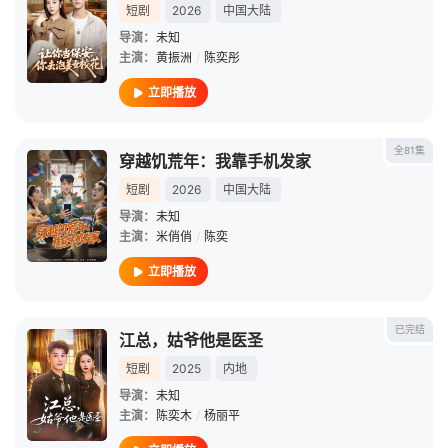
短剧
2026
中国大陆
导演：
未知
主演：
黄振洲
/
陈奕彤
立即播放
全81集
穿越饥荒年：我靠手机发家
短剧
2026
中国大陆
导演：
未知
主演：
米俏俏
/
陈奕
立即播放
已完结
江总，姑爷他是医圣
短剧
2025
内地
导演：
未知
主演：
陈奕木
/
杨丽平