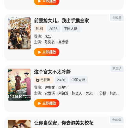
立即播放
全52集
前妻抢女儿，我出手震全家
短剧
2026
中国大陆
导演：
未知
主演：
陈奕名
/
吕彦霏
立即播放
已完结
这个宫女不太冷静
电视剧
2026
中国大陆
导演：
许警文
/
张星宇
主演：
安悦溪
/
刘铭浩
/
陈奕天
/
吴岚
/
/
苏棋
/
韩凤儿
/
金
立即播放
全80集
让你当保安，你去泡美女校花