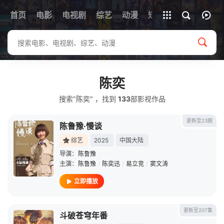
首页
电影
电视剧
综艺
全部影片
动漫
短剧
陈奕
搜索"陈奕" ，找到
133
部影视作品
更新至23期
陈鲁豫·慢谈
综艺
2025
中国大陆
导演：
陈鲁豫
主演：
陈鲁豫
/
陈奕迅
/
易立竞
/
窦文涛
立即播放
更新至207集
斗破苍穹年番