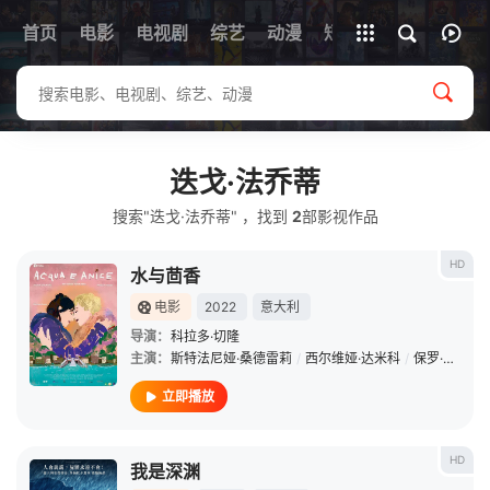
首页
电影
电视剧
综艺
全部影片
动漫
短剧
迭戈·法乔蒂
搜索"迭戈·法乔蒂" ，找到
2
部影视作品
HD
水与茴香
电影
2022
意大利
导演：
科拉多·切隆
主演：
斯特法尼娅·桑德雷莉
/
西尔维娅·达米科
/
保罗·罗西
/
立即播放
HD
我是深渊