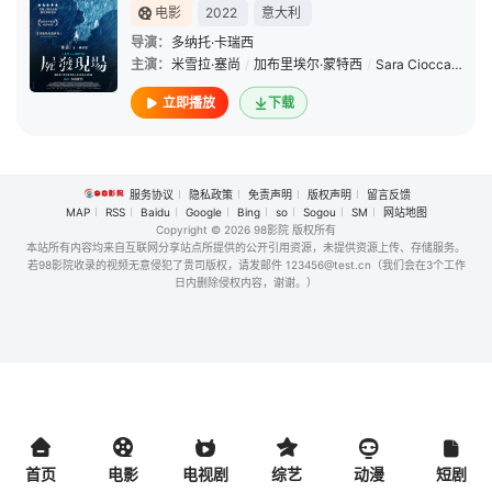
电影
2022
意大利
导演：
多纳托·卡瑞西
主演：
米雪拉·塞尚
/
加布里埃尔·蒙特西
/
Sara Ciocca
/
Gior
立即播放
下载
服务协议
隐私政策
免责声明
版权声明
留言反馈
MAP
RSS
Baidu
Google
Bing
so
Sogou
SM
网站地图
Copyright
© 2026 98影院 版权所有
本站所有内容均来自互联网分享站点所提供的公开引用资源，未提供资源上传、存储服务。
若98影院收录的视频无意侵犯了贵司版权，请发邮件 123456@test.cn（我们会在3个工作
日内删除侵权内容，谢谢。）
首页
电影
电视剧
综艺
动漫
短剧