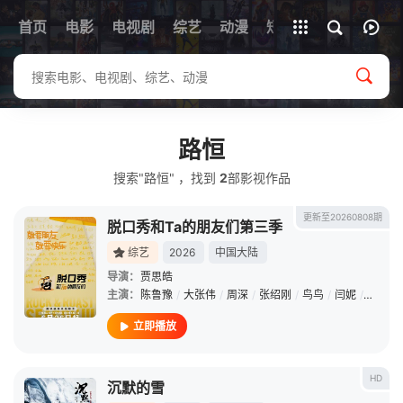
首页
电影
电视剧
综艺
全部影片
动漫
短剧
路恒
搜索"路恒" ，找到
2
部影视作品
更新至20260808期
脱口秀和Ta的朋友们第三季
综艺
2026
中国大陆
导演：
贾思皓
主演：
陈鲁豫
/
大张伟
/
周深
/
张绍刚
/
鸟鸟
/
闫妮
/
阿赛
/
立即播放
HD
沉默的雪