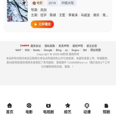
电影
2019
中国大陆
导演：
风剑
主演：
任宇
/
陈绿
/
王笙
/
李易泽
/
马成龙
/
周乐
/
常德鑫
/
立即播放
服务协议
隐私政策
免责声明
版权声明
留言反馈
MAP
RSS
Baidu
Google
Bing
so
Sogou
SM
网站地图
Copyright
© 2026 98影院 版权所有
本站所有内容均来自互联网分享站点所提供的公开引用资源，未提供资源上传、存储服务。
若98影院收录的视频无意侵犯了贵司版权，请发邮件 123456@test.cn（我们会在3个工作
日内删除侵权内容，谢谢。）
首页
电影
电视剧
综艺
动漫
短剧