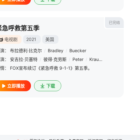
已完结
紧急呼救第五季
电视剧
2021
美国
演：
布拉德利·比克尔
/
Bradley
/
Buecker
特
演：
/
洛克蒙·邓巴
安吉拉·贝塞特
/
瑞安·古兹曼
/
彼得·克劳斯
/
科琳·玛西亚
/
Peter
/
Krause
/
马坎索尼·雷斯
/
詹妮弗·洛芙·休
/
迈克·
情：
FOX宣布续订《紧急呼救 9-1-1》第五季。
立即播放
下载