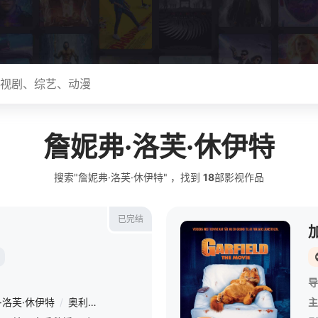
詹妮弗·洛芙·休伊特
搜索"詹妮弗·洛芙·休伊特" ，找到
18
部影视作品
已完结
导
·洛芙·休伊特
/
奥利弗·斯塔克
/
艾莎·辛德斯
/
肯尼斯·崔
/
瑞安·古兹
主