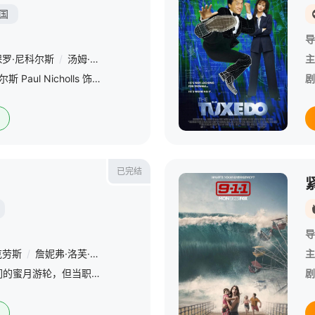
国
导
保罗·尼科尔斯
/
汤姆·威尔金森
/
黛安娜·哈卡索
/
露茜·达文波特
/
内维
主
伊恩·温德姆（保罗·尼科尔斯 Paul Nicholls 饰）与女友萨曼莎·安德鲁斯（詹妮弗·洛芙·休伊特 Jennifer Love Hewitt 饰）像任何一对平凡的情侣一样，每天忙着自己的生活，
剧
已完结
导
克劳斯
/
詹妮弗·洛芙·休伊特
/
奥利弗·斯塔克
/
艾莎·辛德斯
/
肯尼斯·
主
雅典娜和鲍比踏上了他们的蜜月游轮，但当职责召唤时，他们的假期被搁置。与此同时，一架战斗机困住了一个平民，而一起不寻常的事件让一对夫妇黏在了一起。
剧