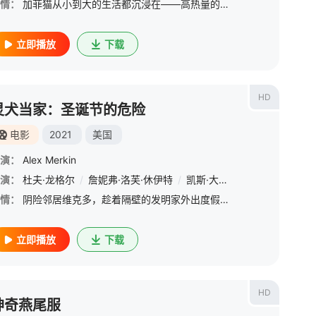
情：
加菲猫从小到大的生活都沉浸在――高热量的食物，睡觉，捉弄愚蠢的狗狗和主人乔恩•阿卜(布瑞金•梅耶 Breckin Meyer &amp;nbsp;饰)的宠爱中，加菲觉得这就是完美的生活。直到有一天，乔恩带加菲
立即播放
下载
HD
灵犬当家：圣诞节的危险
电影
2021
美国
演：
Alex Merkin
演：
露茜·戴维斯
杜夫·龙格尔
/
Lena Cardwell
/
詹妮弗·洛芙·休伊特
/
维罗妮卡·阿利奇诺
/
凯斯·大卫
/
/
埃里克·罗伯茨
简·卡尔
/
奥利
/
情：
阴险邻居维克多，趁着隔壁的发明家外出度假的机会，雇人窃取他的一项专利：能够阅读犬类思维并转化为文字的项圈。发明家的狗狗们得知后将住宅中布置了机关重重，联合起来对抗维克多保护发明。
立即播放
下载
HD
神奇燕尾服