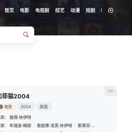
首页
电影
电视剧
综艺
动漫
短剧
HD
加菲猫2004
电影
2004
美国
演：
彼得·休伊特
曼
演：
/
科琳·玛西亚
布瑞金·梅耶
/
马克·康苏斯
/
詹妮弗·洛芙·休伊特
/
Elijah M. Cooper
/
斯蒂芬·托布罗斯基
/
翠茜·索姆斯
/
比尔·默
/
Deb