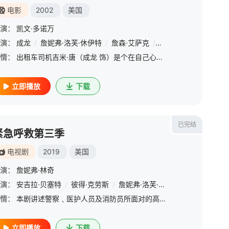
电影
2002
美国
演：
凯文·多诺万
尔·菲利普斯
演：
成龙
/
詹妮弗·洛芙·休伊特
/
詹森·艾萨克
/
黛比·玛扎
情：
出租车司机吉米·唐（成龙 饰）是个在自己心仪女子面前缺乏自信的家伙，所经反复排练但还是会在上阵时手足无措。飚出租车是他唯一所长，拥有因超速被九次吊扣执照的光荣记录，也因这一点被富翁戴弗林（Jason
立即播放
下载
已完结
紧急呼救第三季
电视剧
2019
美国
演：
詹妮弗·林奇
崔
演：
/
瑞安·古兹曼
安吉拉·贝塞特
/
加文·麦克休
/
彼得·克劳斯
/
布莱恩·萨费
/
詹妮弗·洛芙·休伊特
/
Debra Christofferson
/
奥利弗·斯塔
/
情：
本剧讲述警察﹑医护人员及消防员所面对的高压﹑可怕﹑震惊情景。这些应对紧急情况的人得平衡好自己，在帮助别人的同时，也得解决自己生活中的问题。在本季中，巨大的海啸席卷了洛杉矶标志性景点——Santa Mo
立即播放
下载