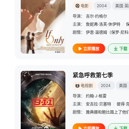
电影
2004
美国
英
导演：
吉尔·约格尔
主演：
詹妮弗·洛芙·休伊特
/
剧情：
立即播放
下载
紧急呼救第七季
电视剧
2024
美国
导演：
约翰·J·格雷
主演：
安吉拉·贝塞特
/
彼得·
剧情：
立即播放
下载