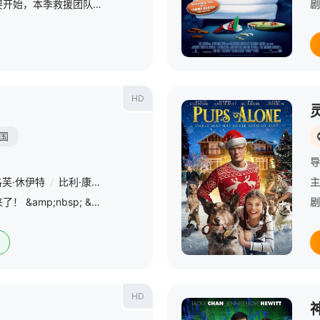
史上最疯狂的救援任务要开始，本季救援团队会穿上宇航服，飞到太空，迎战前所未有的宇宙危机。
剧
HD
国
导
洛芙·休伊特
/
比利·康诺利
/
比尔·默瑞
/
伊安·艾伯克龙比
/
罗杰·里斯
主
/
慵懒搞怪的加菲猫又回来了！ &amp;nbsp; &amp;nbsp; &amp;nbsp; &amp;nbsp; &amp;nbsp; &amp;nbsp; &amp;nbsp; &amp;nbsp; &amp;nbsp; &amp;nbsp; &amp;nbsp; &amp;nbsp; &amp;n
剧
HD