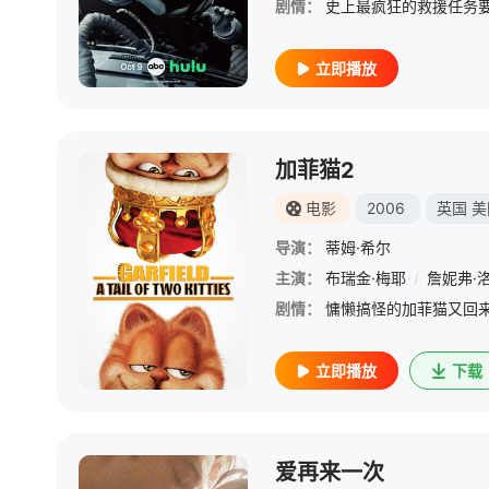
剧情：
立即播放
加菲猫2
电影
2006
英国
美
导演：
蒂姆·希尔
主演：
布瑞金·梅耶
/
詹妮弗·
剧情：
立即播放
下载
爱再来一次