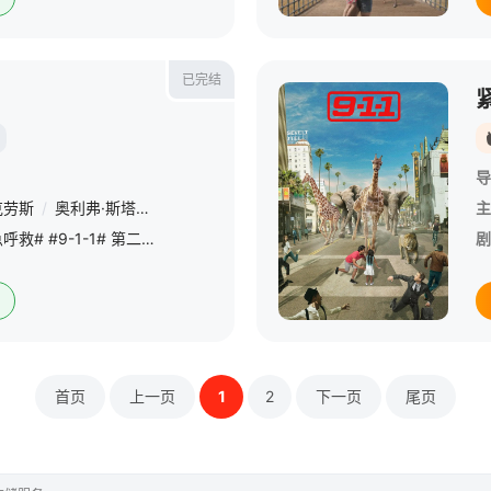
已完结
导
克劳斯
/
奥利弗·斯塔克
/
艾莎·辛德斯
/
肯尼斯·崔
/
詹妮弗·洛芙·休伊
主
FOX正式宣布续订 #紧急呼救# #9-1-1# 第二季！ &amp;nbsp; &amp;nbsp; &amp;nbsp; &amp;nbsp; &amp;nbsp; &amp;nbsp; &amp;nbsp; &amp;nbsp; &amp;nbsp; &amp;nbsp;
剧
首页
上一页
1
2
下一页
尾页