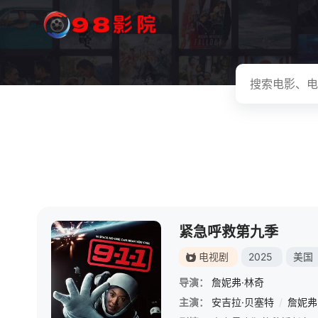
紧急呼救第九季
电视剧
2025
美国
导演：
詹妮弗·林奇
主演：
安吉拉·贝塞特
/
詹妮弗