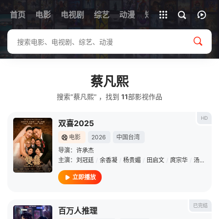
首页
电影
电视剧
综艺
全部影片
动漫
短剧
蔡凡熙
搜索"蔡凡熙" ，找到
11
部影视作品
HD
双喜2025
电影
2026
中国台湾
导演：
许承杰
主演：
刘冠廷
/
余香凝
/
杨贵媚
/
田启文
/
庹宗华
/
汤毓绮
/
立即播放
已完结
百万人推理