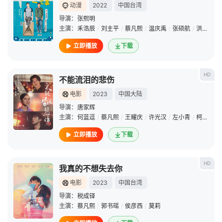
动漫
2022
中国台湾
导演：
张熙明
主演：
禾浩辰
/
刘主平
/
蔡凡熙
/
温庆禹
/
张硕航
/
洪至贤
/
立即播放
下载
HD
不能流泪的悲伤
电影
2023
中国大陆
导演：
唐家辉
主演：
何蓝逗
/
蔡凡熙
/
王耀庆
/
许光汉
/
左小青
/
柯淑勤
/
立即播放
下载
HD
我真的不想失去你
电影
2023
中国台湾
导演：
税成铎
主演：
蔡凡熙
/
郭书瑶
/
侯彦西
/
莫莉