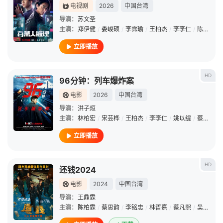
电视剧
2026
中国台湾
导演：
苏文圣
主演：
郑伊健
/
娄峻硕
/
李霈瑜
/
王柏杰
/
李李仁
/
陈妍霏
/
立即播放
HD
96分钟：列车爆炸案
电影
2026
中国台湾
导演：
洪子烜
主演：
林柏宏
/
宋芸桦
/
王柏杰
/
李李仁
/
姚以缇
/
蔡凡熙
/
立即播放
HD
还钱2024
电影
2024
中国台湾
导演：
王鼎霖
主演：
陈柏霖
/
蔡思韵
/
李铭忠
/
林哲熹
/
蔡凡熙
/
吴慷仁
/