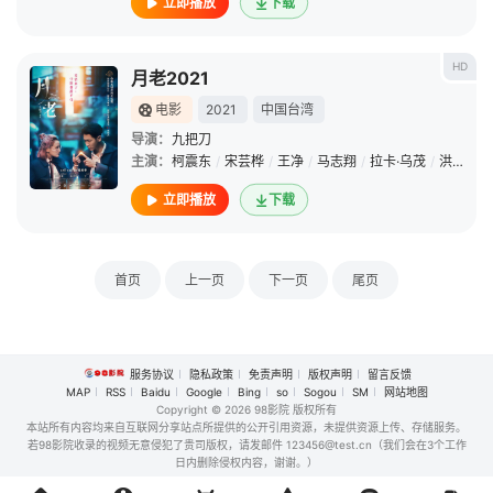
立即播放
下载
HD
月老2021
电影
2021
中国台湾
导演：
九把刀
主演：
柯震东
/
宋芸桦
/
王净
/
马志翔
/
拉卡·乌茂
/
洪都拉斯
立即播放
下载
首页
上一页
下一页
尾页
服务协议
隐私政策
免责声明
版权声明
留言反馈
MAP
RSS
Baidu
Google
Bing
so
Sogou
SM
网站地图
Copyright
© 2026 98影院 版权所有
本站所有内容均来自互联网分享站点所提供的公开引用资源，未提供资源上传、存储服务。
若98影院收录的视频无意侵犯了贵司版权，请发邮件 123456@test.cn（我们会在3个工作
日内删除侵权内容，谢谢。）