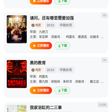
立即播放
下载
HD
请问，还有哪里需要加强
电影
2023
中国台湾
导演：
九把刀
主演：
宋芸桦
/
洪瑜鸿
/
/
柯震东
/
蔡昌宪
/
应朗丰
/
百白
/
立即播放
下载
HD
黑的教育
电影
2023
中国台湾
导演：
柯震东
主演：
蔡凡熙
/
宋柏纬
/
朱轩洋
/
洪瑜鸿
/
/
戴立忍
/
黄信尧
立即播放
下载
已完结
我家浴缸的二三事