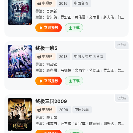
电视剧
2016
中国台湾
导演：
吴建新
主演：
曾沛慈
/
罗宏正
/
黄伟晋
/
文雨非
/
赵志伟
/
何润东
/
立即播放
下载
已完结
终极一班5
电视剧
2018
中国大陆
中国台湾
导演：
柯政铭
主演：
辰亦儒
/
马振桓
/
文雨非
/
蒋蕊泽
/
罗宏正
/
曾沛慈
/
立即播放
下载
已完结
终极三国2009
电视剧
2009
中国台湾
导演：
廖斐鸿
主演：
邵崇柏
/
汪东城
/
胡宇威
/
陈德修
/
谢坤达
/
曾沛慈
/