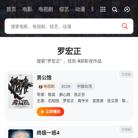
首页
电影
电视剧
综艺
全部影片
动漫
短剧
罗宏正
搜索"罗宏正" ，找到
4
部影视作品
已完结
男公馆
电视剧
2026
中国台湾
导演：
陈奕
/
郝心翔
/
张正芬
主演：
石知田
/
罗宏正
/
周予天
/
吴思贤
/
张立昂
/
陈奕
/
孙
立即播放
已完结
终极一班4