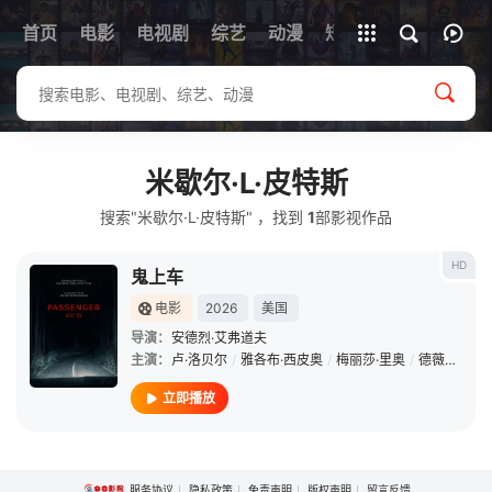
首页
电影
电视剧
综艺
全部影片
动漫
短剧
米歇尔·L·皮特斯
搜索"米歇尔·L·皮特斯" ，找到
1
部影视作品
HD
鬼上车
电影
2026
美国
导演：
安德烈·艾弗道夫
主演：
卢·洛贝尔
/
雅各布·西皮奥
/
梅丽莎·里奥
/
德薇埃尔·约翰逊
立即播放
服务协议
隐私政策
免责声明
版权声明
留言反馈