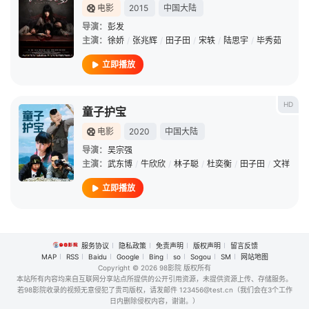
电影
2015
中国大陆
导演：
彭发
主演：
徐娇
/
张兆辉
/
田子田
/
宋轶
/
陆思宇
/
毕秀茹
立即播放
HD
童子护宝
电影
2020
中国大陆
导演：
吴宗强
主演：
武东博
/
牛欣欣
/
林子聪
/
杜奕衡
/
田子田
/
文祥
立即播放
服务协议
隐私政策
免责声明
版权声明
留言反馈
MAP
RSS
Baidu
Google
Bing
so
Sogou
SM
网站地图
Copyright
© 2026 98影院 版权所有
本站所有内容均来自互联网分享站点所提供的公开引用资源，未提供资源上传、存储服务。
若98影院收录的视频无意侵犯了贵司版权，请发邮件 123456@test.cn（我们会在3个工作
日内删除侵权内容，谢谢。）