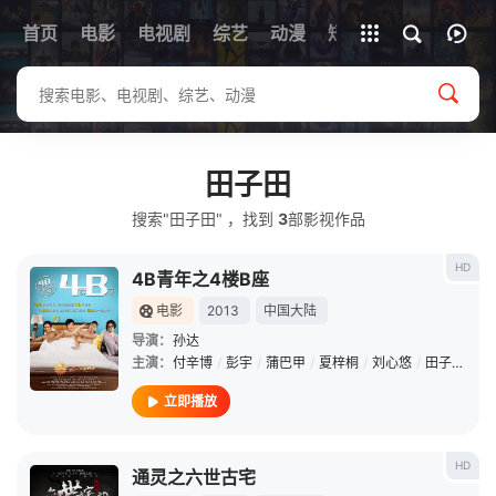
首页
电影
电视剧
综艺
全部影片
动漫
短剧
田子田
搜索"田子田" ，找到
3
部影视作品
HD
4B青年之4楼B座
电影
2013
中国大陆
导演：
孙达
主演：
付辛博
/
彭宇
/
蒲巴甲
/
夏梓桐
/
刘心悠
/
田子田
/
郑
立即播放
HD
通灵之六世古宅