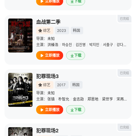
立即播放
下载
已完结
血战第二季
综艺
2023
韩国
导演：
未知
主演：
洪榛浩
/
하승진
/
김진영
/
박지민
/
서출구
/
강다온
/
박
立即播放
下载
已完结
犯罪现场3
综艺
2017
韩国
导演：
未知
主演：
张镇
/
朴智允
/
金志勋
/
郑恩地
/
梁世亨
/
宋再临
/
金
立即播放
下载
已完结
犯罪现场2