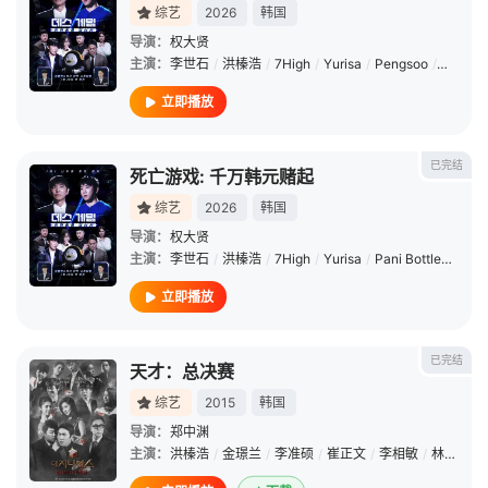
综艺
2026
韩国
导演：
权大贤
主演：
李世石
/
洪榛浩
/
7High
/
Yurisa
/
Pengsoo
/
权圣晙
立即播放
已完结
死亡游戏: 千万韩元赌起
综艺
2026
韩国
导演：
权大贤
主演：
李世石
/
洪榛浩
/
7High
/
Yurisa
/
Pani Bottle
/
权圣
立即播放
已完结
天才：总决赛
综艺
2015
韩国
导演：
郑中渊
主演：
洪榛浩
/
金璟兰
/
李准硕
/
崔正文
/
李相敏
/
林遥焕
/