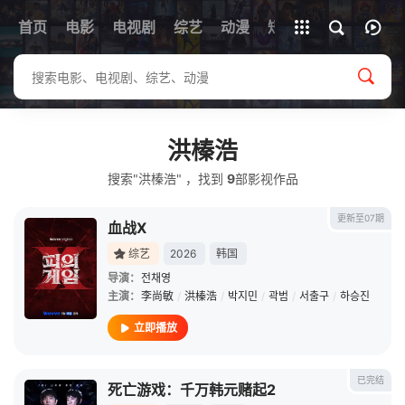
首页
电影
电视剧
综艺
全部影片
动漫
短剧
洪榛浩
搜索"洪榛浩" ，找到
9
部影视作品
更新至07期
血战X
综艺
2026
韩国
导演：
전채영
主演：
李尚敏
/
洪榛浩
/
박지민
/
곽범
/
서출구
/
하승진
立即播放
已完结
死亡游戏：千万韩元赌起2