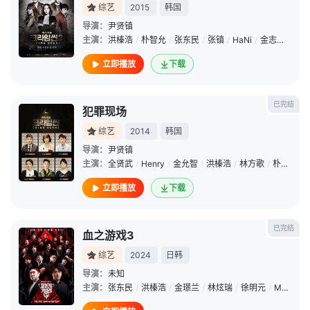
综艺
2015
韩国
导演：
尹贤镇
主演：
洪榛浩
/
朴智允
/
张东民
/
张镇
/
HaNi
/
金志勋
/
姜敏
立即播放
下载
已完结
犯罪现场
综艺
2014
韩国
导演：
尹贤镇
主演：
全贤武
/
Henry
/
金允智
/
洪榛浩
/
林方歌
/
朴智允
立即播放
下载
已完结
血之游戏3
综艺
2024
日韩
导演：
未知
主演：
张东民
/
洪榛浩
/
金璟兰
/
林炫瑞
/
徐明元
/
MJ Kim
/